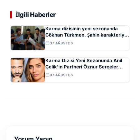
İlgili Haberler
Karma dizisinin yeni sezonunda
Gökhan Türkmen, Şahin karakteriyle
izleyici karşısına çıkacak
07 AĞUSTOS
Karma Dizisi Yeni Sezonunda Anıl
Çelik'in Partneri Öznur Serçeler
Oldu
07 AĞUSTOS
Yorum Yapın