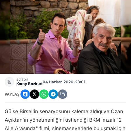
2 Aile Arasında Filmi Ne Zaman Vizyona Girecek, Oyuncu K
EDİTÖR
04 Haziran 2026
•
23:01
Koray Bozkurt
PAYLAŞ
Gülse Birsel'in senaryosunu kaleme aldığı ve Ozan
Açıktan'ın yönetmenliğini üstlendiği BKM imzalı "2
Aile Arasında" filmi, sinemaseverlerle buluşmak için