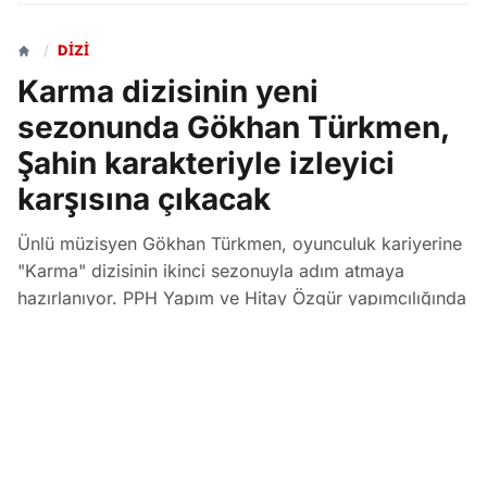
/
DIZI
Karma dizisinin yeni
sezonunda Gökhan Türkmen,
Şahin karakteriyle izleyici
karşısına çıkacak
Ünlü müzisyen Gökhan Türkmen, oyunculuk kariyerine
"Karma" dizisinin ikinci sezonuyla adım atmaya
hazırlanıyor. PPH Yapım ve Hitay Özgür yapımcılığında
çekimleri devam eden dizide Türkmen, dövüş kulübü
başkanı Şahin karakteriyle konuk oyuncu olarak yer
alacak.