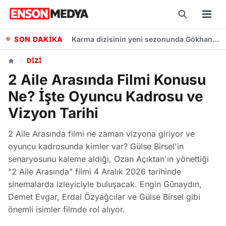
SON DAKİKA
Mudanya'da 10 Mahalleye Kesintisiz Su İçin Yeni Depo Projesinde Yüzde 70 İlerleme
/
DIZI
2 Aile Arasında Filmi Konusu
Ne? İşte Oyuncu Kadrosu ve
Vizyon Tarihi
2 Aile Arasında filmi ne zaman vizyona giriyor ve
oyuncu kadrosunda kimler var? Gülse Birsel'in
senaryosunu kaleme aldığı, Ozan Açıktan'ın yönettiği
"2 Aile Arasında" filmi 4 Aralık 2026 tarihinde
sinemalarda izleyiciyle buluşacak. Engin Günaydın,
Demet Evgar, Erdal Özyağcılar ve Gülse Birsel gibi
önemli isimler filmde rol alıyor.