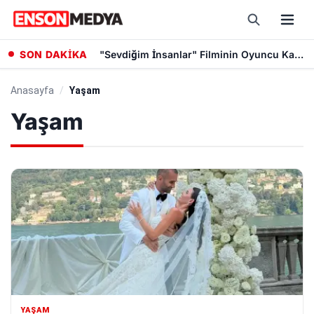
SON DAKİKA
"Sevdiğim İnsanlar" Filminin Oyuncu Kadrosuna Altın Palmiye Ödüllü Vlad Ivanov Katıldı
Anasayfa
/
Yaşam
Yaşam
YAŞAM