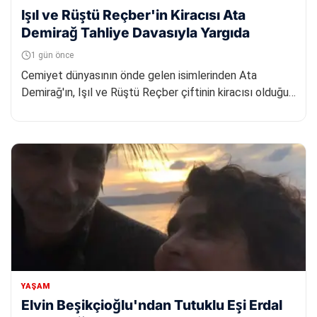
Işıl ve Rüştü Reçber'in Kiracısı Ata
Demirağ Tahliye Davasıyla Yargıda
1 gün önce
Cemiyet dünyasının önde gelen isimlerinden Ata
Demirağ'ın, Işıl ve Rüştü Reçber çiftinin kiracısı olduğu
konutta yaşanan...
YAŞAM
Elvin Beşikçioğlu'ndan Tutuklu Eşi Erdal