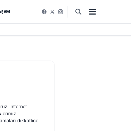
AŞAM
ruz. İnternet
klerimiz
lamaları dikkatlice