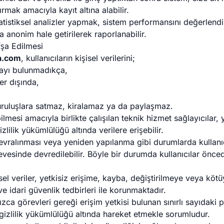
tırmak amacıyla kayıt altına alabilir.
tatistiksel analizler yapmak, sistem performansını değerlend
a anonim hale getirilerek raporlanabilir.
fşa Edilmesi
a.com
, kullanıcıların kişisel verilerini;
nayı bulunmadıkça,
er dışında,
uruluşlara satmaz, kiralamaz ya da paylaşmaz.
lmesi amacıyla birlikte çalışılan teknik hizmet sağlayıcılar, 
lilik yükümlülüğü altında verilere erişebilir.
evralınması veya yeniden yapılanma gibi durumlarda kullanıcı b
vesinde devredilebilir. Böyle bir durumda kullanıcılar önceden
şisel veriler, yetkisiz erişime, kayba, değiştirilmeye veya köt
e idari güvenlik tedbirleri ile korunmaktadır.
nızca görevleri gereği erişim yetkisi bulunan sınırlı sayıdaki p
 gizlilik yükümlülüğü altında hareket etmekle sorumludur.