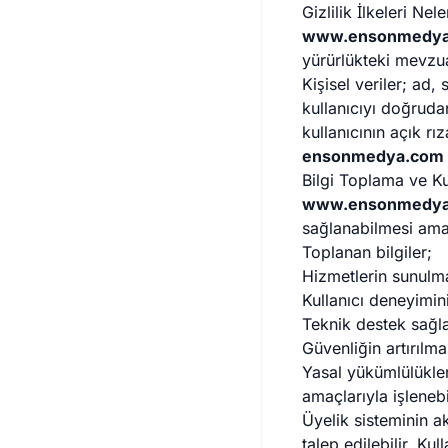
Gizlilik İlkeleri Nel
www.ensonmedy
yürürlükteki mevzu
Kişisel veriler; ad,
kullanıcıyı doğrudan
kullanıcının açık rı
ensonmedya.com
Bilgi Toplama ve Ku
www.ensonmedy
sağlanabilmesi amacı
Toplanan bilgiler;
Hizmetlerin sunulm
Kullanıcı deneyimini
Teknik destek sağl
Güvenliğin artırılma
Yasal yükümlülükler
amaçlarıyla işlenebi
Üyelik sisteminin ak
talep edilebilir. Kul