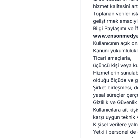
hizmet kalitesini ar
Toplanan veriler is
geliştirmek amacıyl
Bilgi Paylaşımı ve İ
www.ensonmedy
Kullanıcının açık o
Kanuni yükümlülükl
Ticari amaçlarla,
üçüncü kişi veya k
Hizmetlerin sunulabi
olduğu ölçüde ve giz
Şirket birleşmesi, d
yasal süreçler çerçe
Gizlilik ve Güvenlik
Kullanıcılara ait ki
karşı uygun teknik v
Kişisel verilere yal
Yetkili personel de