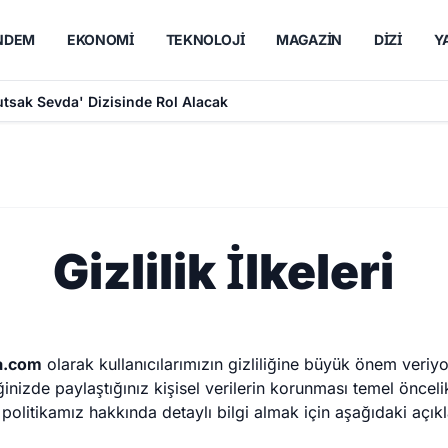
NDEM
EKONOMI
TEKNOLOJI
MAGAZIN
DIZI
Y
utsak Sevda' Dizisinde Rol Alacak
Gizlilik İlkeleri
a.com
olarak kullanıcılarımızın gizliliğine büyük önem veriyo
iğinizde paylaştığınız kişisel verilerin korunması temel önceli
k politikamız hakkında detaylı bilgi almak için aşağıdaki açık