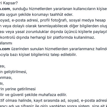
eri Kapsar?
a.com
, sunduğu hizmetlerden yararlanan kullanıcıların kişisel
ata uygun şekilde korumayı taahhüt eder.
 soyad, e-posta adresi, profil fotoğrafı, sosyal medya hesap b
 veya dolaylı olarak tanımlayabilecek diğer bilgilerden oluşab
zası veya yasal zorunluluklar dışında üçüncü kişilerle paylaş
kontrolü dışında herhangi bir platformda kullanılmaz.
llanımı
a.com
üzerinden sunulan hizmetlerden yararlanmanız halinde
yla bazı kişisel bilgileriniz talep edilebilir.
ası,
n geliştirilmesi,
anması,
sı,
in yerine getirilmesi
lir ve güvenli şekilde muhafaza edilir.
tif olması halinde, kayıt sırasında ad, soyad, e-posta adresi
lanıcı adı ve şifreniz ile giriş yaptıktan sonra sistem, size ait 