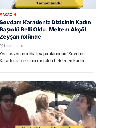
MAGAZIN
Sevdam Karadeniz Dizisinin Kadın
Başrolü Belli Oldu: Meltem Akçöl
Zeyşan rolünde
1 hafta önce
Yeni sezonun iddialı yapımlarından 'Sevdam
Karadeniz' dizisinin merakla beklenen kadın
başrol oyuncusu Meltem Akçöl oldu...