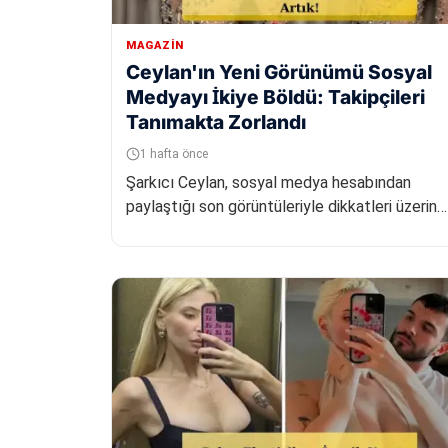
MAGAZIN
Ceylan'ın Yeni Görünümü Sosyal
Medyayı İkiye Böldü: Takipçileri
Tanımakta Zorlandı
1 hafta önce
Şarkıcı Ceylan, sosyal medya hesabından
paylaştığı son görüntüleriyle dikkatleri üzerine
çekti. Ünlü ismin yıllar içinde...