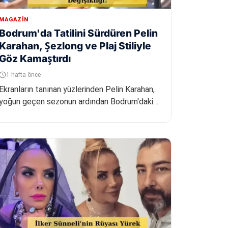
MAGAZIN
Bodrum'da Tatilini Sürdüren Pelin
Karahan, Şezlong ve Plaj Stiliyle
Göz Kamaştırdı
1 hafta önce
Ekranların tanınan yüzlerinden Pelin Karahan,
yoğun geçen sezonun ardından Bodrum'daki
tatiline devam ediyor. Ünlü oyunc...