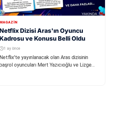
MAGAZIN
Netflix Dizisi Aras'ın Oyuncu
Kadrosu ve Konusu Belli Oldu
1 ay önce
Netflix'te yayınlanacak olan Aras dizisinin
başrol oyuncuları Mert Yazıcıoğlu ve Lizge
Cömert olarak belirlendi. Ömür At...