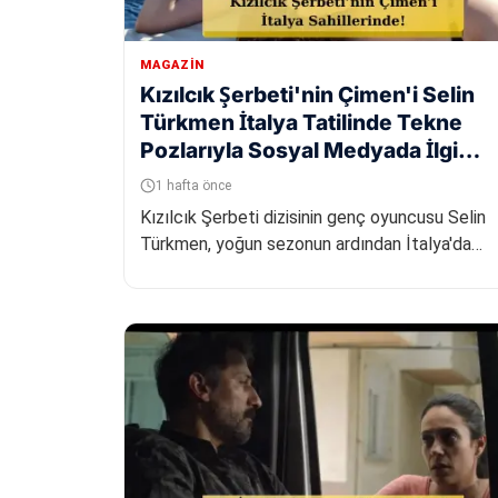
MAGAZIN
Kızılcık Şerbeti'nin Çimen'i Selin
Türkmen İtalya Tatilinde Tekne
Pozlarıyla Sosyal Medyada İlgi
Gördü
1 hafta önce
Kızılcık Şerbeti dizisinin genç oyuncusu Selin
Türkmen, yoğun sezonun ardından İtalya'da
tatil yaparak enerji depoladı....