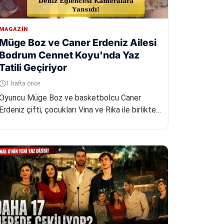
MAGAZIN
Müge Boz ve Caner Erdeniz Ailesi
Bodrum Cennet Koyu'nda Yaz
Tatili Geçiriyor
1 hafta önce
Oyuncu Müge Boz ve basketbolcu Caner
Erdeniz çifti, çocukları Vina ve Rika ile birlikte
Bodrum'da tatil yapıyor. Aile, s...