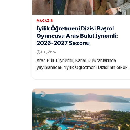
MAGAZIN
İyilik Öğretmeni Dizisi Başrol
Oyuncusu Aras Bulut İynemli:
2026-2027 Sezonu
1 ay önce
Aras Bulut İynemli, Kanal D ekranlarında
yayınlanacak "İyilik Öğretmeni Dizisi"nin erkek
başrol oyuncusu oldu. Proje, 20...