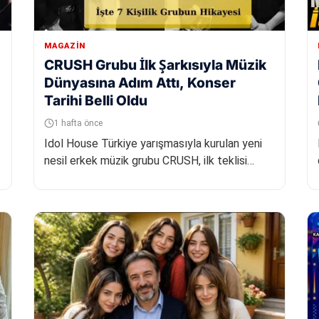
MAGAZIN
CRUSH Grubu İlk Şarkısıyla Müzik
Dünyasına Adım Attı, Konser
Tarihi Belli Oldu
1 hafta önce
Idol House Türkiye yarışmasıyla kurulan yeni
nesil erkek müzik grubu CRUSH, ilk teklisi
'CRUSH!' ile profesyonel müzik k...