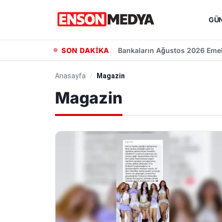
GÜ
SON DAKİKA
Kademeli Emeklilik Teklifi: 19
Anasayfa
/
Magazin
Magazin