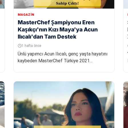
MAGAZIN
MasterChef Şampiyonu Eren
Kaşıkçı'nın Kızı Maya'ya Acun
Ilıcalı'dan Tam Destek
1 hafta önce
Ünlü yapımcı Acun Ilıcalı, genç yaşta hayatını
kaybeden MasterChef Türkiye 2021
şampiyonu Eren Kaşıkçı'nın kızı Maya'nın...