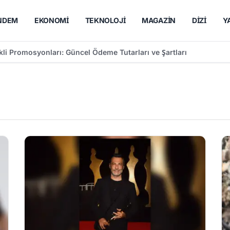
NDEM
EKONOMI
TEKNOLOJI
MAGAZIN
DIZI
Y
99 Sonrası Sigorta Başlangıcı olanlar Kaç Yaşında Emekli Olacak?