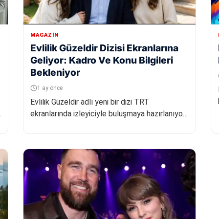
MAGAZIN
Evlilik Güzeldir Dizisi Ekranlarına
Geliyor: Kadro Ve Konu Bilgileri
Bekleniyor
1 ay önce
Evlilik Güzeldir adlı yeni bir dizi TRT
ekranlarında izleyiciyle buluşmaya hazırlanıyor.
Dizinin oyuncu kadrosu, konusu...