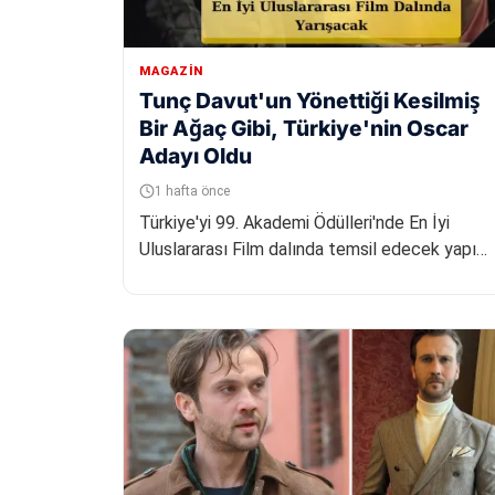
MAGAZIN
Tunç Davut'un Yönettiği Kesilmiş
Bir Ağaç Gibi, Türkiye'nin Oscar
Adayı Oldu
1 hafta önce
Türkiye'yi 99. Akademi Ödülleri'nde En İyi
Uluslararası Film dalında temsil edecek yapım
belirlendi. Sinema meslek örgüt...