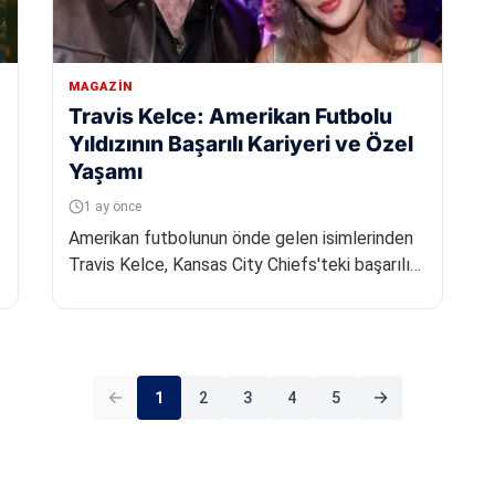
MAGAZIN
Travis Kelce: Amerikan Futbolu
Yıldızının Başarılı Kariyeri ve Özel
Yaşamı
1 ay önce
Amerikan futbolunun önde gelen isimlerinden
Travis Kelce, Kansas City Chiefs'teki başarılı
kariyeri ve ünlü şarkıcı Tayl...
1
2
3
4
5