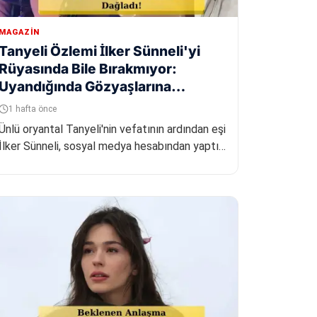
MAGAZIN
Tanyeli Özlemi İlker Sünneli'yi
Rüyasında Bile Bırakmıyor:
Uyandığında Gözyaşlarına
Boğuldu
1 hafta önce
Ünlü oryantal Tanyeli'nin vefatının ardından eşi
İlker Sünneli, sosyal medya hesabından yaptığı
duygusal bir paylaşımla...