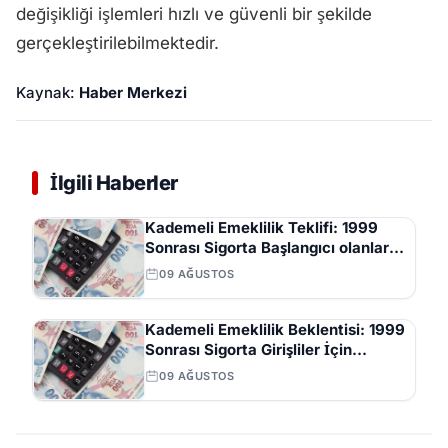
değişikliği işlemleri hızlı ve güvenli bir şekilde
gerçekleştirilebilmektedir.
Kaynak:
Haber Merkezi
İlgili Haberler
Kademeli Emeklilik Teklifi: 1999
Sonrası Sigorta Başlangıcı olanlar
Kaç Yaşında Emekli Olacak?
09 AĞUSTOS
Kademeli Emeklilik Beklentisi: 1999
Sonrası Sigorta Girişliler İçin
Önerilen Yaş ve Prim Günleri
09 AĞUSTOS