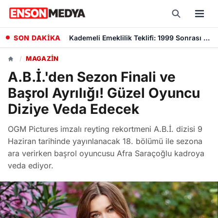
SON DAKİKA
Kademeli Emeklilik Teklifi: 1999 Sonrası Sigorta Başlangıcı olanlar Kaç Yaşında Emekli Olacak?
/
MAGAZIN
A.B.İ.'den Sezon Finali ve
Başrol Ayrılığı! Güzel Oyuncu
Diziye Veda Edecek
OGM Pictures imzalı reyting rekortmeni A.B.İ. dizisi 9
Haziran tarihinde yayınlanacak 18. bölümü ile sezona
ara verirken başrol oyuncusu Afra Saraçoğlu kadroya
veda ediyor.