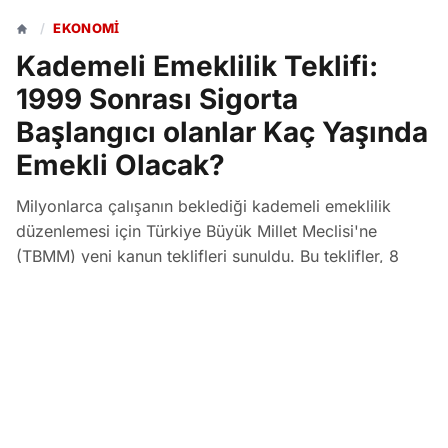
/
EKONOMI
Kademeli Emeklilik Teklifi:
1999 Sonrası Sigorta
Başlangıcı olanlar Kaç Yaşında
Emekli Olacak?
Milyonlarca çalışanın beklediği kademeli emeklilik
düzenlemesi için Türkiye Büyük Millet Meclisi'ne
(TBMM) yeni kanun teklifleri sunuldu. Bu teklifler, 8
Eylül 1999 sonrası sigorta başlangıcı olanların yaş ve
prim günü şartlarını yeniden belirleyerek komisyon
aşamasında inceleniyor.