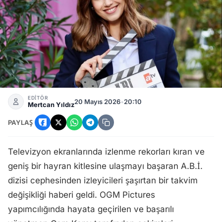
A.B.İ.'den Sezon Finali ve Başrol Ayrılığı! Güzel Oyuncu D
EDİTÖR
20 Mayıs 2026
•
20:10
Mertcan Yıldız
PAYLAŞ
Televizyon ekranlarında izlenme rekorları kıran ve
geniş bir hayran kitlesine ulaşmayı başaran A.B.İ.
dizisi cephesinden izleyicileri şaşırtan bir takvim
değişikliği haberi geldi. OGM Pictures
yapımcılığında hayata geçirilen ve başarılı