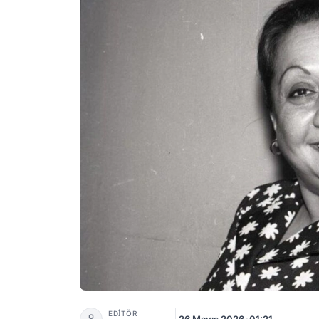
Adile Naşit Kimdir? Türk Sinemasının Sevilen
EDİTÖR
26 Mayıs 2026
•
01:21