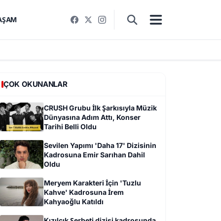
AŞAM
ÇOK OKUNANLAR
CRUSH Grubu İlk Şarkısıyla Müzik
Dünyasına Adım Attı, Konser
Tarihi Belli Oldu
Sevilen Yapımı 'Daha 17' Dizisinin
Kadrosuna Emir Sarıhan Dahil
Oldu
Meryem Karakteri İçin 'Tuzlu
Kahve' Kadrosuna İrem
Kahyaoğlu Katıldı
Kızılcık Şerbeti dizisi kadrosunda