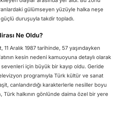
kileyen olaylar arasında yer aldı. Bu zorlu
anlardaki gülümseyen yüzüyle halka neşe
güçlü duruşuyla takdir topladı.
Mirası Ne Oldu?
, 11 Aralık 1987 tarihinde, 57 yaşındayken
fatının kesin nedeni kamuoyuna detaylı olarak
sevenleri için büyük bir kayıp oldu. Geride
 televizyon programıyla Türk kültür ve sanat
aşit, canlandırdığı karakterlerle nesiller boyu
 Türk halkının gönlünde daima özel bir yere