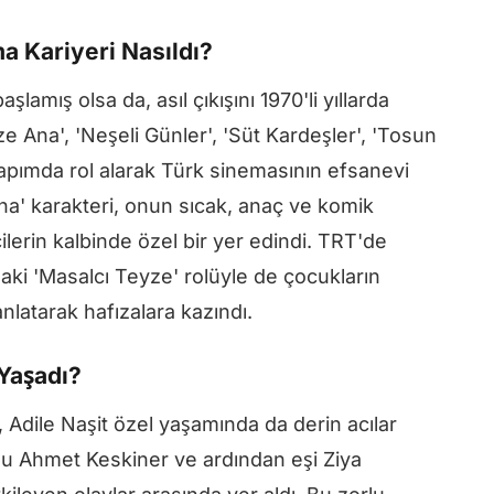
a Kariyeri Nasıldı?
lamış olsa da, asıl çıkışını 1970'li yıllarda
ze Ana', 'Neşeli Günler', 'Süt Kardeşler', 'Tosun
 yapımda rol alarak Türk sinemasının efsanevi
 Ana' karakteri, onun sıcak, anaç ve komik
cilerin kalbinde özel bir yer edindi. TRT'de
ki 'Masalcı Teyze' rolüyle de çocukların
anlatarak hafızalara kazındı.
 Yaşadı?
, Adile Naşit özel yaşamında da derin acılar
lu Ahmet Keskiner ve ardından eşi Ziya