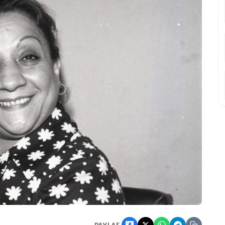
 Yüzü Neden Vefat Etti?
PAYLAŞ