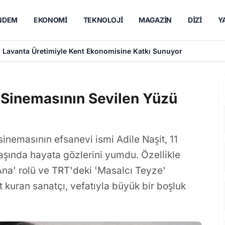
NDEM
EKONOMI
TEKNOLOJI
MAGAZIN
DIZI
Y
, Lavanta Üretimiyle Kent Ekonomisine Katkı Sunuyor
k Sinemasının Sevilen Yüzü
sinemasının efsanevi ismi Adile Naşit, 11
yaşında hayata gözlerini yumdu. Özellikle
Ana' rolü ve TRT'deki 'Masalcı Teyze'
 kuran sanatçı, vefatıyla büyük bir boşluk