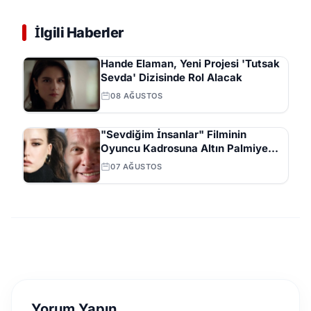
İlgili Haberler
Hande Elaman, Yeni Projesi 'Tutsak
Sevda' Dizisinde Rol Alacak
08 AĞUSTOS
"Sevdiğim İnsanlar" Filminin
Oyuncu Kadrosuna Altın Palmiye
Ödüllü Vlad Ivanov Katıldı
07 AĞUSTOS
Yorum Yapın