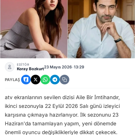
Aile Bir İmtihandır Yeni Sezon Ne Zaman Başlayacak? Eylül
EDİTÖR
23 Mayıs 2026
•
13:29
Koray Bozkurt
PAYLAŞ
atv ekranlarının sevilen dizisi Aile Bir İmtihandır,
ikinci sezonuyla 22 Eylül 2026 Salı günü izleyici
karşısına çıkmaya hazırlanıyor. İlk sezonunu 23
Haziran'da tamamlayan yapım, yeni dönemde
önemli oyuncu değişiklikleriyle dikkat çekecek.