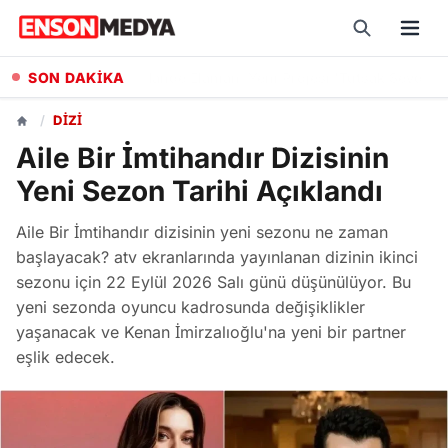
SON DAKİKA
"Sevdiğim İnsanlar" Filminin Oyuncu Kadrosuna Altın Palmiye Ödüllü Vlad Ivanov Katıldı
/
DIZI
Aile Bir İmtihandır Dizisinin
Yeni Sezon Tarihi Açıklandı
Aile Bir İmtihandır dizisinin yeni sezonu ne zaman
başlayacak? atv ekranlarında yayınlanan dizinin ikinci
sezonu için 22 Eylül 2026 Salı günü düşünülüyor. Bu
yeni sezonda oyuncu kadrosunda değişiklikler
yaşanacak ve Kenan İmirzalıoğlu'na yeni bir partner
eşlik edecek.