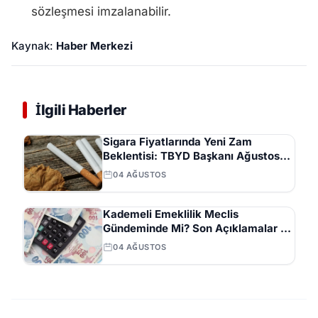
sözleşmesi imzalanabilir.
Kaynak:
Haber Merkezi
İlgili Haberler
Sigara Fiyatlarında Yeni Zam
Beklentisi: TBYD Başkanı Ağustos
Ayını İşaret Etti
04 AĞUSTOS
Kademeli Emeklilik Meclis
Gündeminde Mi? Son Açıklamalar ve
Beklentiler
04 AĞUSTOS