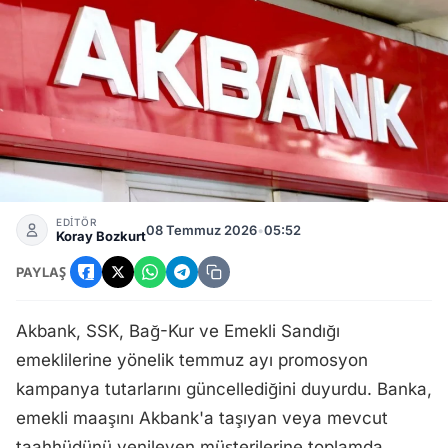
Akbank emekli promosyonu temmuz ayı güncel tutarları 15.
EDİTÖR
08 Temmuz 2026
•
05:52
Koray Bozkurt
PAYLAŞ
Akbank, SSK, Bağ-Kur ve Emekli Sandığı
emeklilerine yönelik temmuz ayı promosyon
kampanya tutarlarını güncellediğini duyurdu. Banka,
emekli maaşını Akbank'a taşıyan veya mevcut
taahhüdünü yenileyen müşterilerine toplamda