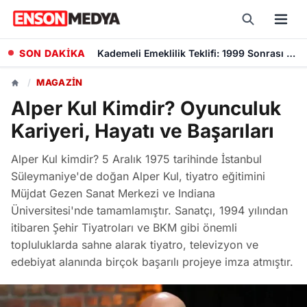
SON DAKİKA
Kademeli Emeklilik Teklifi: 1999 Sonrası Sigorta Başlangıcı olanlar Kaç Yaşında Emekli Olacak?
/
MAGAZIN
Alper Kul Kimdir? Oyunculuk
Kariyeri, Hayatı ve Başarıları
Alper Kul kimdir? 5 Aralık 1975 tarihinde İstanbul
Süleymaniye'de doğan Alper Kul, tiyatro eğitimini
Müjdat Gezen Sanat Merkezi ve Indiana
Üniversitesi'nde tamamlamıştır. Sanatçı, 1994 yılından
itibaren Şehir Tiyatroları ve BKM gibi önemli
topluluklarda sahne alarak tiyatro, televizyon ve
edebiyat alanında birçok başarılı projeye imza atmıştır.