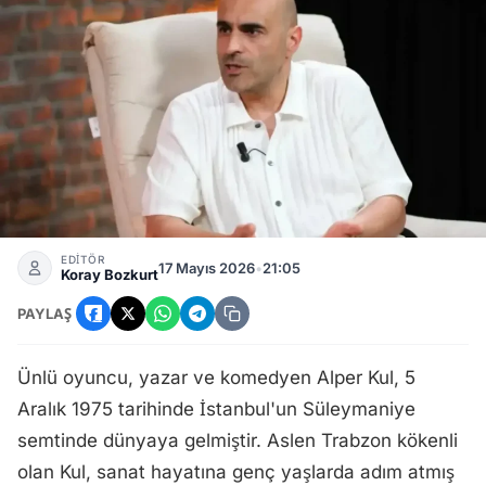
Alper Kul Kimdir? Oyuncu ve Yazarın Sanat Hayatı ve Başarı
EDİTÖR
17 Mayıs 2026
•
21:05
Koray Bozkurt
PAYLAŞ
Ünlü oyuncu, yazar ve komedyen Alper Kul, 5
Aralık 1975 tarihinde İstanbul'un Süleymaniye
semtinde dünyaya gelmiştir. Aslen Trabzon kökenli
olan Kul, sanat hayatına genç yaşlarda adım atmış