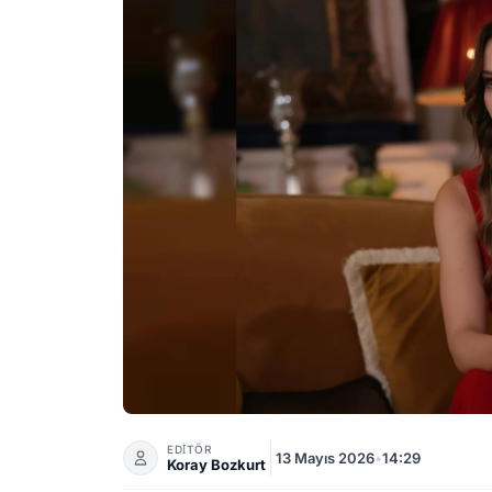
Elçin Zehra İrem Altı Üstü İstanbul Dizisind
EDİTÖR
13 Mayıs 2026
•
14:29
Koray Bozkurt