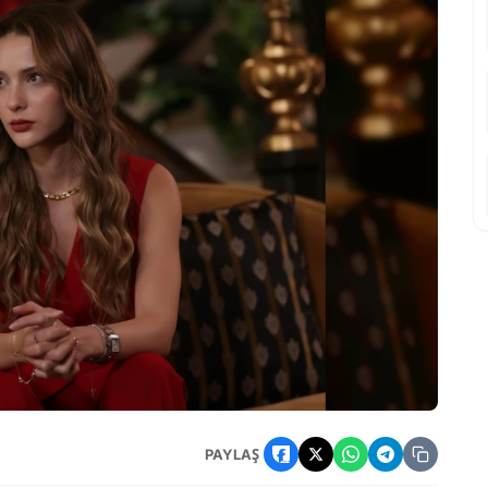
e Başrol Naz Oldu: Okuma Provaları Başladı mı?
PAYLAŞ