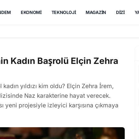
NDEM
EKONOMI
TEKNOLOJI
MAGAZIN
DIZI
Y
Oyuncu Kadrosuna Altın Palmiye Ödüllü Vlad Ivanov Katıldı
nin Kadın Başrolü Elçin Zehra
l kadın yıldızı kim oldu? Elçin Zehra İrem,
dizisinde Naz karakterine hayat verecek.
 yeni projesiyle izleyici karşısına çıkmaya