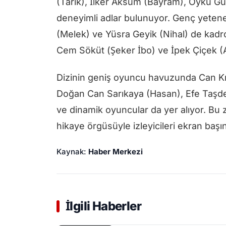
(Tarık), İlker Aksum (Bayram), Öykü Gü
deneyimli adlar bulunuyor. Genç yetenek
(Melek) ve Yüsra Geyik (Nihal) de kadr
Cem Söküt (Şeker İbo) ve İpek Çiçek (Al
Dizinin geniş oyuncu havuzunda Can Kız
Doğan Can Sarıkaya (Hasan), Efe Taşde
ve dinamik oyuncular da yer alıyor. Bu z
hikaye örgüsüyle izleyicileri ekran başın
Kaynak:
Haber Merkezi
İlgili Haberler