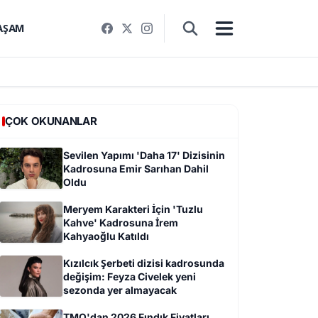
AŞAM
ÇOK OKUNANLAR
Sevilen Yapımı 'Daha 17' Dizisinin
Kadrosuna Emir Sarıhan Dahil
Oldu
Meryem Karakteri İçin 'Tuzlu
Kahve' Kadrosuna İrem
Kahyaoğlu Katıldı
Kızılcık Şerbeti dizisi kadrosunda
değişim: Feyza Civelek yeni
sezonda yer almayacak
TMO'dan 2026 Fındık Fiyatları