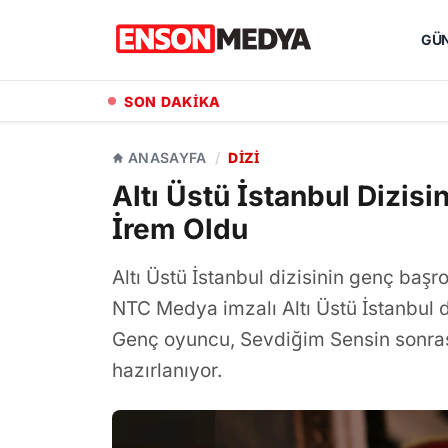
GÜ
SON DAKİKA
"Sevdiğim İnsanlar" Filminin 
ANASAYFA
/
DIZI
Altı Üstü İstanbul Dizisi
İrem Oldu
Altı Üstü İstanbul dizisinin genç başro
NTC Medya imzalı Altı Üstü İstanbul 
Genç oyuncu, Sevdiğim Sensin sonrası
hazırlanıyor.