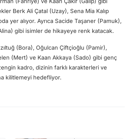
rman (Fahriye) ve Kaan Çakır (Galip) gibi
ler Berk Ali Çatal (Uzay), Sena Mia Kalıp
oda yer alıyor. Ayrıca Sacide Taşaner (Pamuk),
ina) gibi isimler de hikayeye renk katacak.
ıltuğ (Bora), Oğulcan Çiftçioğlu (Pamir),
len (Mert) ve Kaan Akkaya (Sado) gibi genç
engin kadro, dizinin farklı karakterleri ve
a kilitlemeyi hedefliyor.