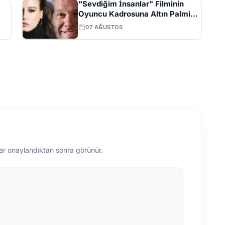
"Sevdiğim İnsanlar" Filminin
Oyuncu Kadrosuna Altın Palmiye
Ödüllü Vlad Ivanov Katıldı
07 AĞUSTOS
ar onaylandıktan sonra görünür.