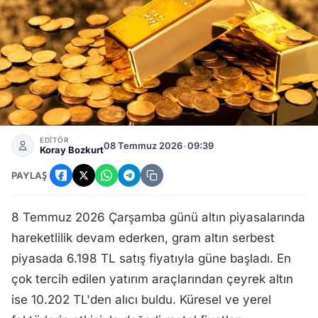
Altın fiyatları 8 temmuz 2026'da gram ve çeyrekte güncelle
EDİTÖR
08 Temmuz 2026
•
09:39
Koray Bozkurt
PAYLAŞ
8 Temmuz 2026 Çarşamba günü altın piyasalarında
hareketlilik devam ederken, gram altın serbest
piyasada 6.198 TL satış fiyatıyla güne başladı. En
çok tercih edilen yatırım araçlarından çeyrek altın
ise 10.202 TL'den alıcı buldu. Küresel ve yerel