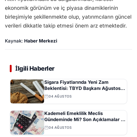
ekonomik görünüm ve iç piyasa dinamiklerinin
birleşimiyle şekillenmekte olup, yatırımcıların güncel
verileri dikkatle takip etmesi önem arz etmektedir.
Kaynak:
Haber Merkezi
İlgili Haberler
Sigara Fiyatlarında Yeni Zam
Beklentisi: TBYD Başkanı Ağustos
Ayını İşaret Etti
04 AĞUSTOS
Kademeli Emeklilik Meclis
Gündeminde Mi? Son Açıklamalar ve
Beklentiler
04 AĞUSTOS