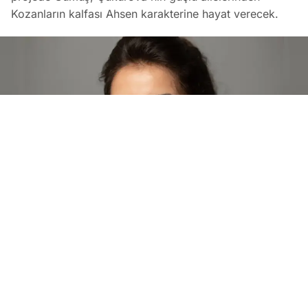
Kozanların kalfası Ahsen karakterine hayat verecek.
Yeni Dizisi 'Güneşin Doğduğu Yer'in Kadrosuna Sahra Küb
EDİTÖR
06 Ağustos 2026
•
04:01
Koray Bozkurt
PAYLAŞ
Atv ekranlarında izleyiciyle buluşmaya hazırlanan