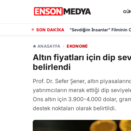
GÜ
SON DAKİKA
Yeni Dizisi Mercan Köşk İçin B
ANASAYFA
/
EKONOMI
Altın fiyatları için dip se
belirlendi
Prof. Dr. Sefer Şener, altın piyasala
yatırımcıların merak ettiği dip seviyele
Ons altın için 3.900-4.000 dolar, gram
destek noktaları olarak belirtildi.