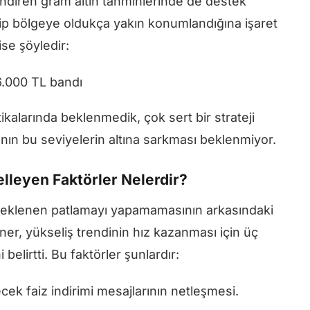
endiren gram altın tahminlerinde de destek
 dip bölgeye oldukça yakın konumlandığına işaret
ise şöyledir:
6.000 TL bandı
kalarında beklenmedik, çok sert bir strateji
ının bu seviyelerin altına sarkması beklenmiyor.
gelleyen Faktörler Nelerdir?
 beklenen patlamayı yapamamasının arkasındaki
ner, yükseliş trendinin hız kazanması için üç
belirtti. Bu faktörler şunlardır:
cek faiz indirimi mesajlarının netleşmesi.