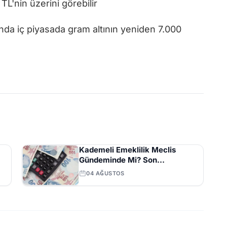
TL'nin üzerini görebilir
a iç piyasada gram altının yeniden 7.000
Kademeli Emeklilik Meclis
Gündeminde Mi? Son
Açıklamalar ve Beklentiler
04 AĞUSTOS