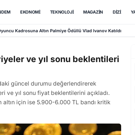
NDEM
EKONOMI
TEKNOLOJI
MAGAZIN
DIZI
Y
aşrol Oyuncularının Afişi Yayınlandı
viyeler ve yıl sonu beklentileri
rındaki güncel durumu değerlendirerek
ri ve yıl sonu fiyat beklentilerini açıkladı.
 altın için ise 5.900-6.000 TL bandı kritik