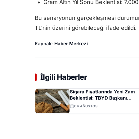
Gram Altın Yıl Sonu Beklentisi: 7.000 
Bu senaryonun gerçekleşmesi durumund
TL'nin üzerini görebileceği ifade edildi.
Kaynak:
Haber Merkezi
İlgili Haberler
Sigara Fiyatlarında Yeni Zam
Beklentisi: TBYD Başkanı
Ağustos Ayını İşaret Etti
04 AĞUSTOS