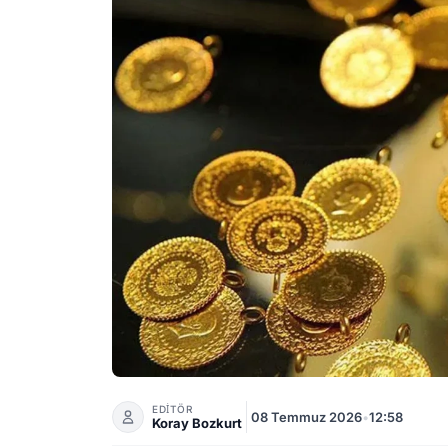
Altın fiyatları için dip seviyeler ve yıl sonu be
EDİTÖR
08 Temmuz 2026
•
12:58
Koray Bozkurt