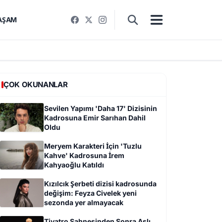
AŞAM
ÇOK OKUNANLAR
Sevilen Yapımı 'Daha 17' Dizisinin
Kadrosuna Emir Sarıhan Dahil
Oldu
Meryem Karakteri İçin 'Tuzlu
Kahve' Kadrosuna İrem
Kahyaoğlu Katıldı
Kızılcık Şerbeti dizisi kadrosunda
değişim: Feyza Civelek yeni
sezonda yer almayacak
Tiyatro Sahnesinden Sonra Aslı