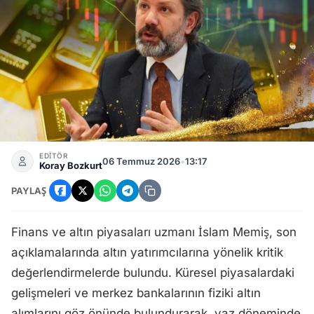
Altın Piyasası Uzmanı İslam Memiş'ten Yatırımcılara Gram Al
EDİTÖR
06 Temmuz 2026
•
13:17
Koray Bozkurt
PAYLAŞ
Finans ve altın piyasaları uzmanı İslam Memiş, son
açıklamalarında altın yatırımcılarına yönelik kritik
değerlendirmelerde bulundu. Küresel piyasalardaki
gelişmeleri ve merkez bankalarının fiziki altın
alımlarını göz önünde bulundurarak, yaz döneminde