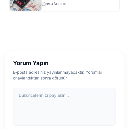
Kaç Yaşında Emekli Olacak?
09 AĞUSTOS
Yorum Yapın
E-posta adresiniz yayınlanmayacaktır. Yorumlar
onaylandıktan sonra görünür.
Düşüncelerinizi paylaşın...