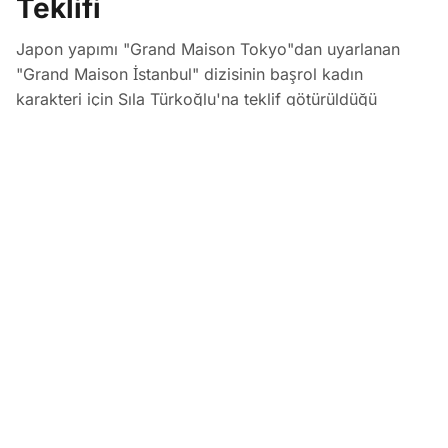
Teklifi
Japon yapımı "Grand Maison Tokyo"dan uyarlanan
"Grand Maison İstanbul" dizisinin başrol kadın
karakteri için Sıla Türkoğlu'na teklif götürüldüğü
öğrenildi. Prime Video için Dass Yapım tarafından
hazırlanan ve Kerem Bürsin'in başrolünde yer alacağı 8
bölümlük projenin çekimlerinin Urla'da yapılması
planlanıyor.