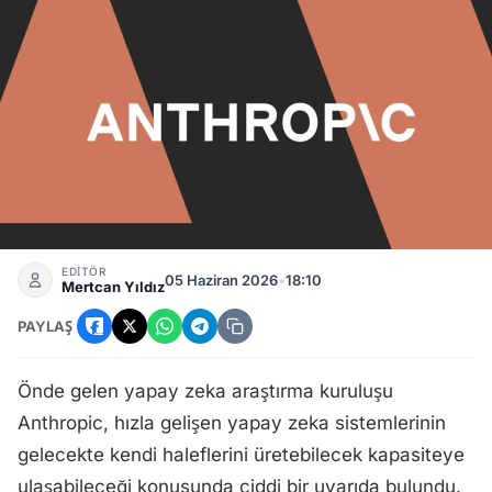
Yapay Zeka Gelişimi: Anthropic'ten Kendi Kendini Geliştiren 
EDİTÖR
05 Haziran 2026
•
18:10
Mertcan Yıldız
PAYLAŞ
Önde gelen yapay zeka araştırma kuruluşu
Anthropic, hızla gelişen yapay zeka sistemlerinin
gelecekte kendi haleflerini üretebilecek kapasiteye
ulaşabileceği konusunda ciddi bir uyarıda bulundu.