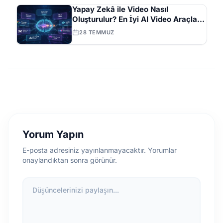
Yapay Zekâ ile Video Nasıl
Oluşturulur? En İyi AI Video Araçları
ve İpuçları Tam Listesi
28 TEMMUZ
Yorum Yapın
E-posta adresiniz yayınlanmayacaktır. Yorumlar
onaylandıktan sonra görünür.
Düşüncelerinizi paylaşın...