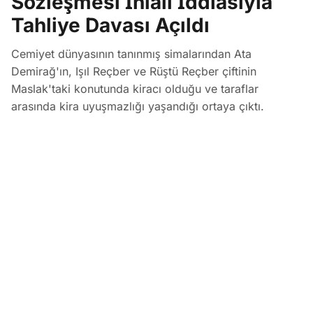
Sözleşmesi İhlali İddiasıyla
Tahliye Davası Açıldı
Cemiyet dünyasının tanınmış simalarından Ata
Demirağ'ın, Işıl Reçber ve Rüştü Reçber çiftinin
Maslak'taki konutunda kiracı olduğu ve taraflar
arasında kira uyuşmazlığı yaşandığı ortaya çıktı.
İstanbul Adliyesi 38. Sulh Hukuk Mahkemesi'nde
görülen davada, konutun sözleşmeye aykırı olarak
üçüncü bir kişiye kullandırıldığı iddiasıyla tahliye talep
ediliyor.