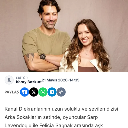
Arka Sokaklar Setinde Sarp Levendoğlu Ve Felicia Sağnak 
EDİTÖR
21 Mayıs 2026
•
14:35
Koray Bozkurt
PAYLAŞ
Kanal D ekranlarının uzun soluklu ve sevilen dizisi
Arka Sokaklar'ın setinde, oyuncular Sarp
Levendoğlu ile Felicia Sağnak arasında aşk