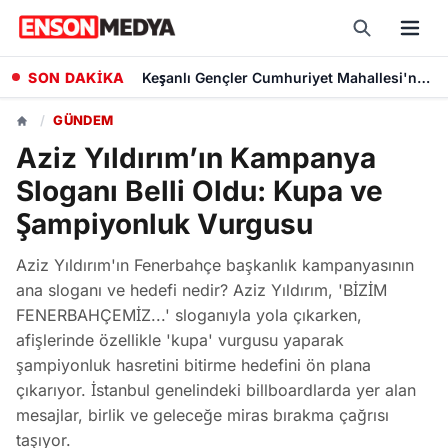
SON DAKİKA
Keşanlı Gençler Cumhuriyet Mahallesi'nde Çevre Temizliği Yaparak Örnek Oldu
/
GÜNDEM
Aziz Yıldırım’ın Kampanya
Sloganı Belli Oldu: Kupa ve
Şampiyonluk Vurgusu
Aziz Yıldırım'ın Fenerbahçe başkanlık kampanyasının
ana sloganı ve hedefi nedir? Aziz Yıldırım, 'BİZİM
FENERBAHÇEMİZ...' sloganıyla yola çıkarken,
afişlerinde özellikle 'kupa' vurgusu yaparak
şampiyonluk hasretini bitirme hedefini ön plana
çıkarıyor. İstanbul genelindeki billboardlarda yer alan
mesajlar, birlik ve geleceğe miras bırakma çağrısı
taşıyor.