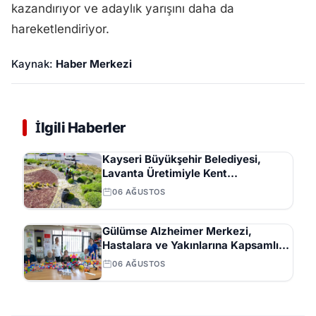
kazandırıyor ve adaylık yarışını daha da
hareketlendiriyor.
Kaynak:
Haber Merkezi
İlgili Haberler
Kayseri Büyükşehir Belediyesi,
Lavanta Üretimiyle Kent
Ekonomisine Katkı Sunuyor
06 AĞUSTOS
Gülümse Alzheimer Merkezi,
Hastalara ve Yakınlarına Kapsamlı
Destek Sağlıyor
06 AĞUSTOS