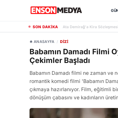
GÜ
SON DAKİKA
Sıla Türkoğlu'na Kerem Bürsin'
ANASAYFA
/
DIZI
Babamın Damadı Filmi Oy
Çekimler Başladı
Babamın Damadı filmi ne zaman ve n
romantik komedi filmi 'Babamın Damad
çıkmaya hazırlanıyor. Film, eğitimli b
dönüşüm çabasını ve kadınların üreti