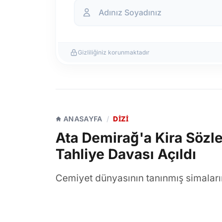
Gizliliğiniz korunmaktadır
ANASAYFA
/
DIZI
Ata Demirağ'a Kira Sözle
Tahliye Davası Açıldı
Cemiyet dünyasının tanınmış simaları
Reçber çiftinin Maslak'taki konutunda 
uyuşmazlığı yaşandığı ortaya çıktı. İ