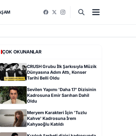
AŞAM
ÇOK OKUNANLAR
CRUSH Grubu İlk Şarkısıyla Müzik
Dünyasına Adım Attı, Konser
Tarihi Belli Oldu
Sevilen Yapımı 'Daha 17' Dizisinin
Kadrosuna Emir Sarıhan Dahil
Oldu
Meryem Karakteri İçin 'Tuzlu
Kahve' Kadrosuna İrem
Kahyaoğlu Katıldı
Kızılcık Şerbeti dizisi kadrosunda