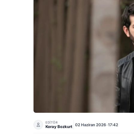
Babamın Damadı Filmi Muş'ta Çekimlere Baş
EDİTÖR
02 Haziran 2026
•
17:42
Koray Bozkurt