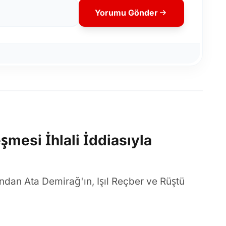
Yorumu Gönder
şmesi İhlali İddiasıyla
ndan Ata Demirağ'ın, Işıl Reçber ve Rüştü
kiracı olduğu ve taraflar arasında kira
stanbul Adliyesi 38. Sulh Hukuk