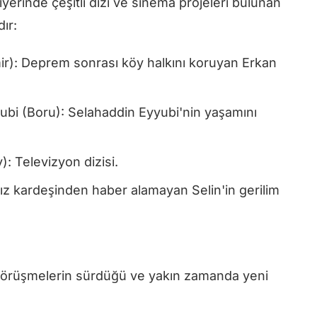
yerinde çeşitli dizi ve sinema projeleri bulunan
ır:
r): Deprem sonrası köy halkını koruyan Erkan
ubi (Boru): Selahaddin Eyyubi'nin yaşamını
: Televizyon dizisi.
Kız kardeşinden haber alamayan Selin'in gerilim
n görüşmelerin sürdüğü ve yakın zamanda yeni