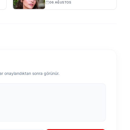
Başrol Teklifi
06 AĞUSTOS
ar onaylandıktan sonra görünür.