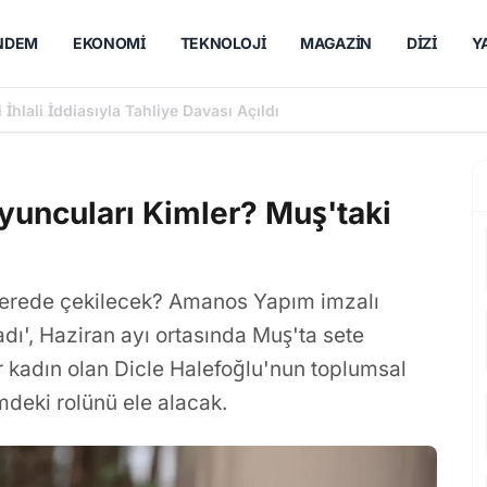
NDEM
EKONOMI
TEKNOLOJI
MAGAZIN
DIZI
Y
li Grand Maison İstanbul Dizisinden Başrol Teklifi
uncuları Kimler? Muş'taki
erede çekilecek? Amanos Yapım imzalı
ı', Haziran ayı ortasında Muş'ta sete
ir kadın olan Dicle Halefoğlu'nun toplumsal
mdeki rolünü ele alacak.