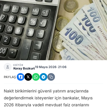
750 Bin TL Vadeli Mevduat Getirisi: Bankaların Mayıs 2026 
EDİTÖR
19 Mayıs 2026
•
21:06
Koray Bozkurt
PAYLAŞ
Nakit birikimlerini güvenli yatırım araçlarında
değerlendirmek isteyenler için bankalar, Mayıs
2026 itibarıyla vadeli mevduat faiz oranlarını