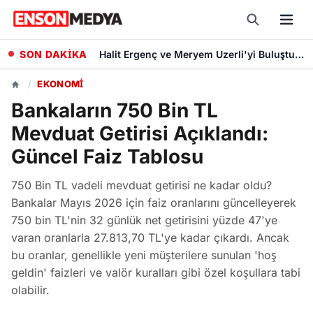
SON DAKİKA
Halit Ergenç ve Meryem Uzerli'yi Buluşturan İmroz'da Bahar'ın Ön Afişi Yayımlandı
/
EKONOMI
Bankaların 750 Bin TL
Mevduat Getirisi Açıklandı:
Güncel Faiz Tablosu
750 Bin TL vadeli mevduat getirisi ne kadar oldu?
Bankalar Mayıs 2026 için faiz oranlarını güncelleyerek
750 bin TL'nin 32 günlük net getirisini yüzde 47'ye
varan oranlarla 27.813,70 TL'ye kadar çıkardı. Ancak
bu oranlar, genellikle yeni müşterilere sunulan 'hoş
geldin' faizleri ve valör kuralları gibi özel koşullara tabi
olabilir.