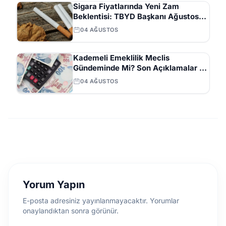
Sigara Fiyatlarında Yeni Zam
Beklentisi: TBYD Başkanı Ağustos
Ayını İşaret Etti
04 AĞUSTOS
Kademeli Emeklilik Meclis
Gündeminde Mi? Son Açıklamalar ve
Beklentiler
04 AĞUSTOS
Yorum Yapın
E-posta adresiniz yayınlanmayacaktır. Yorumlar
onaylandıktan sonra görünür.