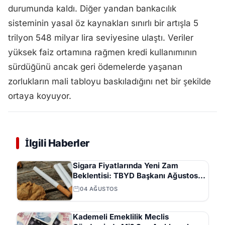
durumunda kaldı. Diğer yandan bankacılık
sisteminin yasal öz kaynakları sınırlı bir artışla 5
trilyon 548 milyar lira seviyesine ulaştı. Veriler
yüksek faiz ortamına rağmen kredi kullanımının
sürdüğünü ancak geri ödemelerde yaşanan
zorlukların mali tabloyu baskıladığını net bir şekilde
ortaya koyuyor.
İlgili Haberler
Sigara Fiyatlarında Yeni Zam
Beklentisi: TBYD Başkanı Ağustos
Ayını İşaret Etti
04 AĞUSTOS
Kademeli Emeklilik Meclis