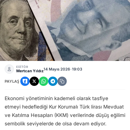
BDDK Haftalık Bültenini Paylaştı: KKM Bakiyesi Geriledi, Ta
EDİTÖR
14 Mayıs 2026
•
19:03
Mertcan Yıldız
PAYLAŞ
Ekonomi yönetiminin kademeli olarak tasfiye
etmeyi hedeflediği Kur Korumalı Türk lirası Mevduat
ve Katılma Hesapları (KKM) verilerinde düşüş eğilimi
sembolik seviyelerde de olsa devam ediyor.