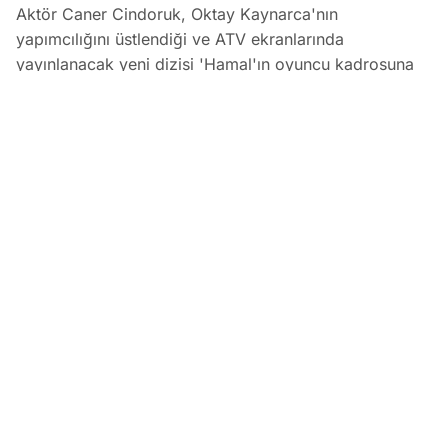
Aktör Caner Cindoruk, Oktay Kaynarca'nın
yapımcılığını üstlendiği ve ATV ekranlarında
yayınlanacak yeni dizisi 'Hamal'ın oyuncu kadrosuna
dahil oldu. Cindoruk'un 'Egemen' karakterine hayat
vereceği dizinin çekimlerinin Eylül ayında başlaması
planlanıyor.
Caner Cindoruk, Oktay Kaynarca'nın Yeni Dizisi 'Hamal'ın 
EDİTÖR