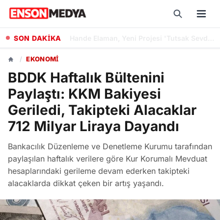
SON DAKİKA
Hande Elaman, Yeni Projesi 'Tutsak Sevda' Dizisinde Rol Alacak
/
EKONOMI
BDDK Haftalık Bültenini
Paylaştı: KKM Bakiyesi
Geriledi, Takipteki Alacaklar
712 Milyar Liraya Dayandı
Bankacılık Düzenleme ve Denetleme Kurumu tarafından
paylaşılan haftalık verilere göre Kur Korumalı Mevduat
hesaplarındaki gerileme devam ederken takipteki
alacaklarda dikkat çeken bir artış yaşandı.