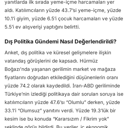
yanıtlarda ilk sırada yeme-içme harcamaları yer
aldı. Katılımcıların yüzde 43.7’si yeme-içme, yüzde
10.1’i giyim, yüzde 6.5’i çocuk harcamaları ve yüzde
5.5’i ev alışverişi yaptığını belirtti.
Dış Politika Gündemi Nasıl Değerlendirildi?
Anket, dış politika ve küresel gelişmelere ilişkin
vatandaş görüşlerini de kapsadı. Hürmüz
Boğazı'nda yaşanan gerilimin market ve mağaza
fiyatlarını doğrudan etkilediğini düşünenlerin oranı
yüzde 74.2 olarak kaydedildi. İran-ABD geriliminde
Türkiye’nin izlediği politikaya dair sorulan soruya ise
katılımcıların yüzde 47.6’sı “Olumlu” derken, yüzde
33.1’i “Olumsuz” yanıtını verdi. Yüzde 19.3’lük bir
kesim ise bu konuda “Kararsızım / Fikrim yok”
şeklinde görüş bildirdi. Bu veriler, iç ekonomik