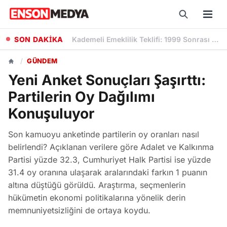
SON DAKİKA
Kademeli Emeklilik Teklifi: 1999 Sonrası Sigorta Başlangıcı olanlar Kaç Yaşında Emekli Olacak?
/
GÜNDEM
Yeni Anket Sonuçları Şaşırttı:
Partilerin Oy Dağılımı
Konuşuluyor
Son kamuoyu anketinde partilerin oy oranları nasıl
belirlendi? Açıklanan verilere göre Adalet ve Kalkınma
Partisi yüzde 32.3, Cumhuriyet Halk Partisi ise yüzde
31.4 oy oranına ulaşarak aralarındaki farkın 1 puanın
altına düştüğü görüldü. Araştırma, seçmenlerin
hükümetin ekonomi politikalarına yönelik derin
memnuniyetsizliğini de ortaya koydu.