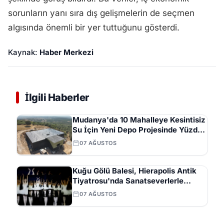
sorunların yanı sıra dış gelişmelerin de seçmen
algısında önemli bir yer tuttuğunu gösterdi.
Kaynak:
Haber Merkezi
İlgili Haberler
Mudanya'da 10 Mahalleye Kesintisiz
Su İçin Yeni Depo Projesinde Yüzde
70 İlerleme
07 AĞUSTOS
Kuğu Gölü Balesi, Hierapolis Antik
Tiyatrosu'nda Sanatseverlerle
Buluştu
07 AĞUSTOS