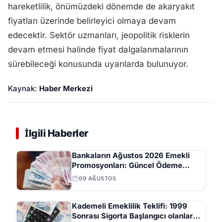
hareketlilik, önümüzdeki dönemde de akaryakıt
fiyatları üzerinde belirleyici olmaya devam
edecektir. Sektör uzmanları, jeopolitik risklerin
devam etmesi halinde fiyat dalgalanmalarının
sürebileceği konusunda uyarılarda bulunuyor.
Kaynak:
Haber Merkezi
İlgili Haberler
Bankaların Ağustos 2026 Emekli
Promosyonları: Güncel Ödeme
Tutarları ve Şartları
09 AĞUSTOS
Kademeli Emeklilik Teklifi: 1999
Sonrası Sigorta Başlangıcı olanlar