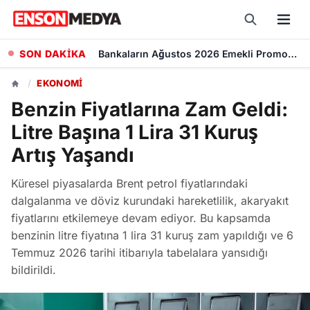
SON DAKİKA
Kademeli Emeklilik Teklifi: 1999 Sonrası Sigorta Başlangıcı olanlar Kaç Yaşında Emekli Olacak?
/
EKONOMI
Benzin Fiyatlarına Zam Geldi:
Litre Başına 1 Lira 31 Kuruş
Artış Yaşandı
Küresel piyasalarda Brent petrol fiyatlarındaki
dalgalanma ve döviz kurundaki hareketlilik, akaryakıt
fiyatlarını etkilemeye devam ediyor. Bu kapsamda
benzinin litre fiyatına 1 lira 31 kuruş zam yapıldığı ve 6
Temmuz 2026 tarihi itibarıyla tabelalara yansıdığı
bildirildi.