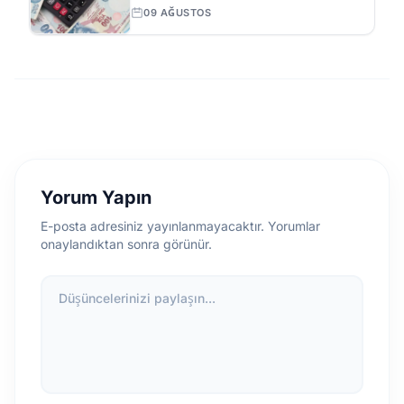
Kaç Yaşında Emekli Olacak?
09 AĞUSTOS
Yorum Yapın
E-posta adresiniz yayınlanmayacaktır. Yorumlar
onaylandıktan sonra görünür.
Düşüncelerinizi paylaşın...