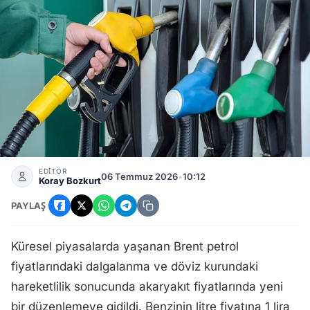
Benzin Fiyatlarına Zam Geldi: Litre Başına 1 Lira 31 Kuruş Ar
EDİTÖR
06 Temmuz 2026
•
10:12
Koray Bozkurt
PAYLAŞ
Küresel piyasalarda yaşanan Brent petrol
fiyatlarındaki dalgalanma ve döviz kurundaki
hareketlilik sonucunda akaryakıt fiyatlarında yeni
bir düzenlemeye gidildi. Benzinin litre fiyatına 1 lira