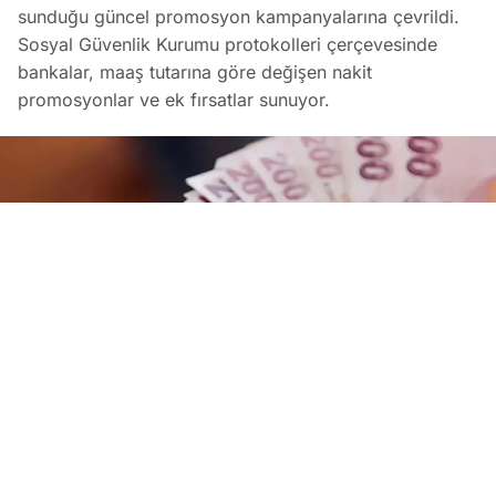
sunduğu güncel promosyon kampanyalarına çevrildi.
Sosyal Güvenlik Kurumu protokolleri çerçevesinde
bankalar, maaş tutarına göre değişen nakit
promosyonlar ve ek fırsatlar sunuyor.
Bankaların Ağustos 2026 Emekli Promosyonları: Güncel Ödem
EDİTÖR
09 Ağustos 2026
•
08:01
Koray Bozkurt
PAYLAŞ