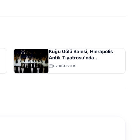
Kuğu Gölü Balesi, Hierapolis
Antik Tiyatrosu'nda
Sanatseverlerle Buluştu
07 AĞUSTOS