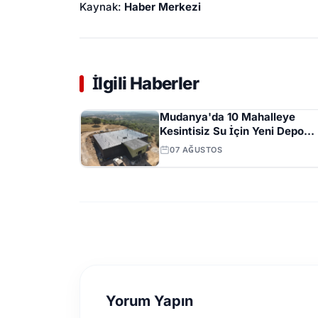
Kaynak:
Haber Merkezi
İlgili Haberler
Mudanya'da 10 Mahalleye
Kesintisiz Su İçin Yeni Depo
Projesinde Yüzde 70 İlerleme
07 AĞUSTOS
Yorum Yapın