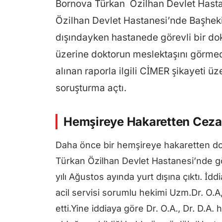
Bornova Türkan Özilhan Devlet Hasta
Özilhan Devlet Hastanesi’nde Başheki
dışındayken hastanede görevli bir do
üzerine doktorun meslektaşını görmed
alınan raporla ilgili CİMER şikayeti üz
soruşturma açtı.
Hemşireye Hakaretten Ceza 
Daha önce bir hemşireye hakaretten do
Türkan Özilhan Devlet Hastanesi’nde g
yılı Ağustos ayında yurt dışına çıktı. İd
acil servisi sorumlu hekimi Uzm.Dr. O.A
etti.Yine iddiaya göre Dr. O.A., Dr. D.A