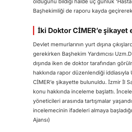
olduğunu bildiği halde üç günlük ‘Hastal
Başhekimliği de raporu kayda geçirerek,
İki Doktor CİMER’e şikayet 
Devlet memurlarının yurt dışına çıkışlar
gerekirken Başhekim Yardımcısı Uzm.Dr. D
dışında iken de doktor tarafından görü
hakkında rapor düzenlendiği iddiasıyla
CİMER’e şikayette bulunuldu. İzmir İl 
konu hakkında inceleme başlattı. İnce
yöneticileri arasında tartışmalar yaşan
incelemecinin ifadeleri almaya başladığı
Ajansı)