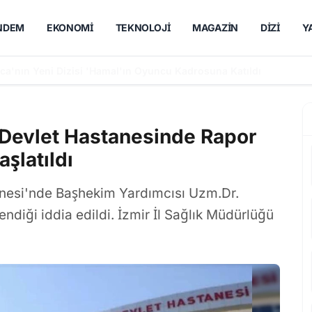
NDEM
EKONOMI
TEKNOLOJI
MAGAZIN
DIZI
Y
utsak Sevda' Dizisinde Rol Alacak
 Devlet Hastanesinde Rapor
aşlatıldı
nesi'nde Başhekim Yardımcısı Uzm.Dr.
ndiği iddia edildi. İzmir İl Sağlık Müdürlüğü