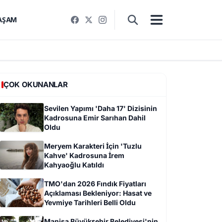
AŞAM
ÇOK OKUNANLAR
Sevilen Yapımı 'Daha 17' Dizisinin
Kadrosuna Emir Sarıhan Dahil
Oldu
Meryem Karakteri İçin 'Tuzlu
Kahve' Kadrosuna İrem
Kahyaoğlu Katıldı
TMO'dan 2026 Fındık Fiyatları
Açıklaması Bekleniyor: Hasat ve
Yevmiye Tarihleri Belli Oldu
Manisa Büyükşehir Belediyesi'nin