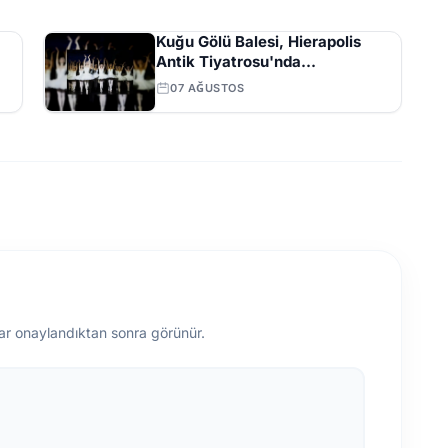
Kuğu Gölü Balesi, Hierapolis
Antik Tiyatrosu'nda
Sanatseverlerle Buluştu
07 AĞUSTOS
ar onaylandıktan sonra görünür.