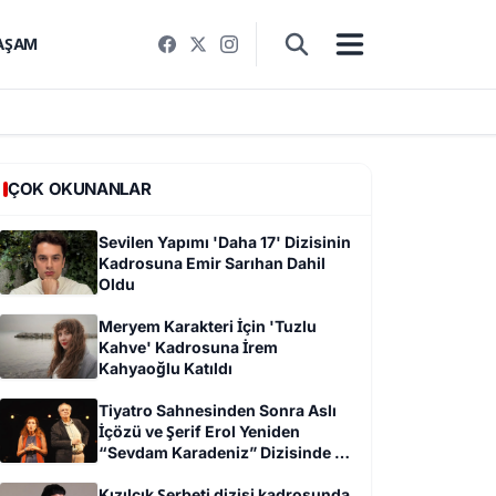
AŞAM
ÇOK OKUNANLAR
Sevilen Yapımı 'Daha 17' Dizisinin
Kadrosuna Emir Sarıhan Dahil
Oldu
Meryem Karakteri İçin 'Tuzlu
Kahve' Kadrosuna İrem
Kahyaoğlu Katıldı
Tiyatro Sahnesinden Sonra Aslı
İçözü ve Şerif Erol Yeniden
“Sevdam Karadeniz” Dizisinde Bir
Arada
Kızılcık Şerbeti dizisi kadrosunda