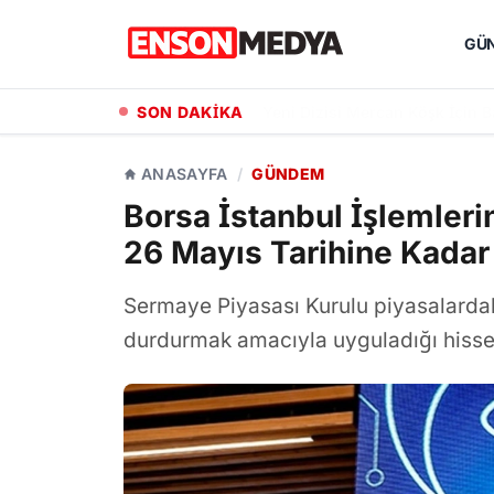
GÜ
SON DAKİKA
Halit Ergenç ve Meryem Uzerli
ANASAYFA
/
GÜNDEM
Borsa İstanbul İşlemleri
26 Mayıs Tarihine Kadar 
Sermaye Piyasası Kurulu piyasalardaki
durdurmak amacıyla uyguladığı hisse s