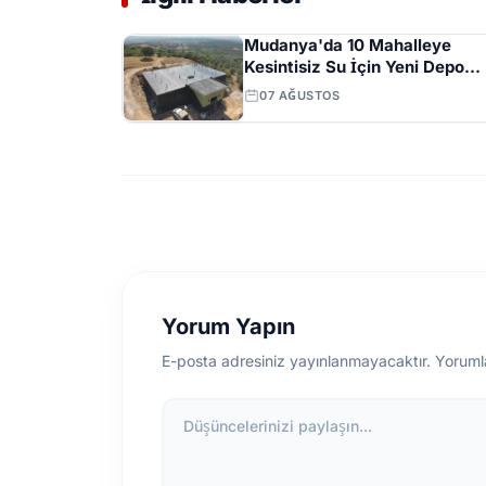
Mudanya'da 10 Mahalleye
Kesintisiz Su İçin Yeni Depo
Projesinde Yüzde 70 İlerleme
07 AĞUSTOS
Yorum Yapın
E-posta adresiniz yayınlanmayacaktır. Yoruml
Düşüncelerinizi paylaşın...