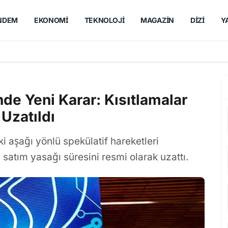
NDEM
EKONOMI
TEKNOLOJI
MAGAZIN
DIZI
Y
'yi Buluşturan İmroz'da Bahar'ın Ön Afişi Yayımlandı
nde Yeni Karar: Kısıtlamalar
Uzatıldı
 aşağı yönlü spekülatif hareketleri
atım yasağı süresini resmi olarak uzattı.