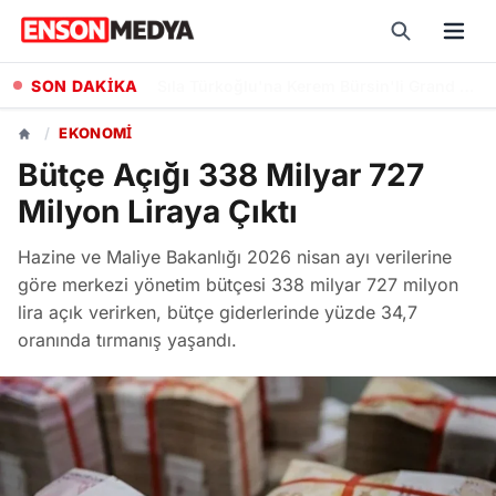
SON DAKİKA
Kayseri Büyükşehir Belediyesi, Lavanta Üretimiyle Kent Ekonomisine Katkı Sunuyor
/
EKONOMI
Bütçe Açığı 338 Milyar 727
Milyon Liraya Çıktı
Hazine ve Maliye Bakanlığı 2026 nisan ayı verilerine
göre merkezi yönetim bütçesi 338 milyar 727 milyon
lira açık verirken, bütçe giderlerinde yüzde 34,7
oranında tırmanış yaşandı.