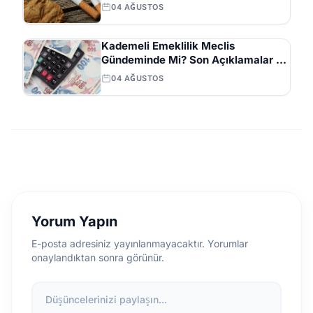
Ayını İşaret Etti
04 AĞUSTOS
Kademeli Emeklilik Meclis
Gündeminde Mi? Son Açıklamalar ve
Beklentiler
04 AĞUSTOS
Yorum Yapın
E-posta adresiniz yayınlanmayacaktır. Yorumlar
onaylandıktan sonra görünür.
Düşüncelerinizi paylaşın...