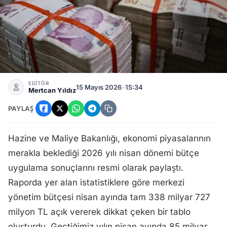
Bütçe Açığı 338 Milyar 727 Milyon Liraya Çıktı
EDİTÖR
15 Mayıs 2026
•
15:34
Mertcan Yıldız
PAYLAŞ
Hazine ve Maliye Bakanlığı, ekonomi piyasalarının
merakla beklediği 2026 yılı nisan dönemi bütçe
uygulama sonuçlarını resmi olarak paylaştı.
Raporda yer alan istatistiklere göre merkezi
yönetim bütçesi nisan ayında tam 338 milyar 727
milyon TL açık vererek dikkat çeken bir tablo
oluşturdu. Geçtiğimiz yılın nisan ayında 85 milyar