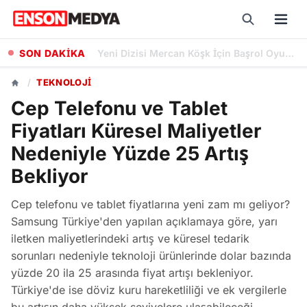
SON DAKİKA
Halit Ergenç ve Meryem Uzerli'yi Buluşturan İmroz'da Bahar'ın Ön Afişi Yayımlandı
/
TEKNOLOJI
Cep Telefonu ve Tablet
Fiyatları Küresel Maliyetler
Nedeniyle Yüzde 25 Artış
Bekliyor
Cep telefonu ve tablet fiyatlarına yeni zam mı geliyor?
Samsung Türkiye'den yapılan açıklamaya göre, yarı
iletken maliyetlerindeki artış ve küresel tedarik
sorunları nedeniyle teknoloji ürünlerinde dolar bazında
yüzde 20 ila 25 arasında fiyat artışı bekleniyor.
Türkiye'de ise döviz kuru hareketliliği ve ek vergilerle