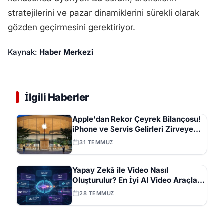
stratejilerini ve pazar dinamiklerini sürekli olarak
gözden geçirmesini gerektiriyor.
Kaynak:
Haber Merkezi
İlgili Haberler
Apple'dan Rekor Çeyrek Bilançosu!
iPhone ve Servis Gelirleri Zirveye
Çıktı
31 TEMMUZ
Yapay Zekâ ile Video Nasıl
Oluşturulur? En İyi AI Video Araçları
ve İpuçları Tam Listesi
28 TEMMUZ