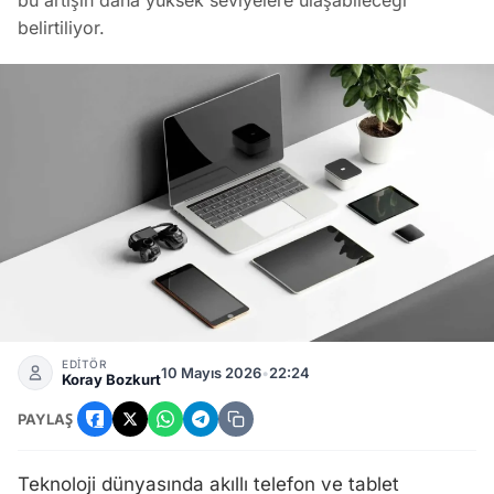
bu artışın daha yüksek seviyelere ulaşabileceği
belirtiliyor.
Cep Telefonu ve Tablet Fiyatları Küresel Maliyetler Nedeniy
EDİTÖR
10 Mayıs 2026
•
22:24
Koray Bozkurt
PAYLAŞ
Teknoloji dünyasında akıllı telefon ve tablet