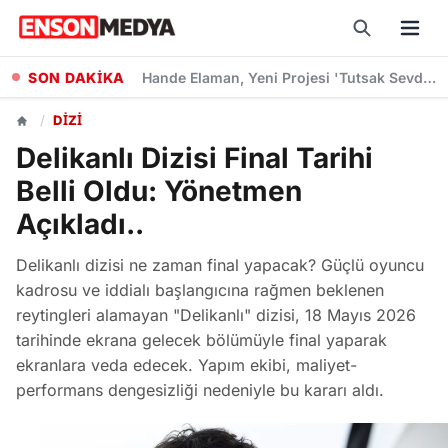
SON DAKİKA
"Sevdiğim İnsanlar" Filminin Oyuncu Kadrosuna Altın Palmiye Ödüllü Vlad Ivanov Katıldı
/
DIZI
Delikanlı Dizisi Final Tarihi
Belli Oldu: Yönetmen
Açıkladı..
Delikanlı dizisi ne zaman final yapacak? Güçlü oyuncu
kadrosu ve iddialı başlangıcına rağmen beklenen
reytingleri alamayan "Delikanlı" dizisi, 18 Mayıs 2026
tarihinde ekrana gelecek bölümüyle final yaparak
ekranlara veda edecek. Yapım ekibi, maliyet-
performans dengesizliği nedeniyle bu kararı aldı.