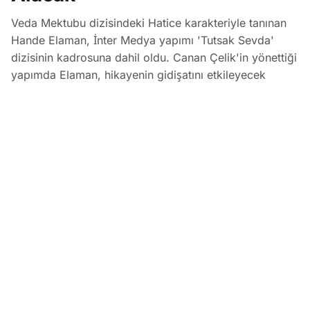
Veda Mektubu dizisindeki Hatice karakteriyle tanınan
Hande Elaman, İnter Medya yapımı 'Tutsak Sevda'
dizisinin kadrosuna dahil oldu. Canan Çelik'in yönettiği
yapımda Elaman, hikayenin gidişatını etkileyecek
Hande adlı karaktere hayat verecek.
Hande Elaman, Yeni Projesi 'Tutsak Sevda' Dizisinde Rol A
EDİTÖR
08 Ağustos 2026
•
04:46