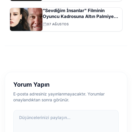
"Sevdiğim İnsanlar" Filminin
Oyuncu Kadrosuna Altın Palmiye
Ödüllü Vlad Ivanov Katıldı
07 AĞUSTOS
Yorum Yapın
E-posta adresiniz yayınlanmayacaktır. Yorumlar
onaylandıktan sonra görünür.
Düşüncelerinizi paylaşın...