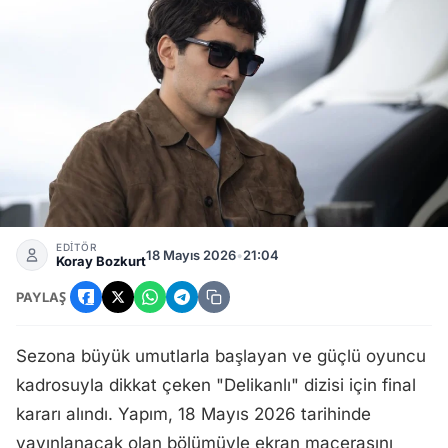
Delikanlı Dizisi Final Tarihi Belli Oldu: Ekran Macerası Ne 
EDİTÖR
18 Mayıs 2026
•
21:04
Koray Bozkurt
PAYLAŞ
Sezona büyük umutlarla başlayan ve güçlü oyuncu
kadrosuyla dikkat çeken "Delikanlı" dizisi için final
kararı alındı. Yapım, 18 Mayıs 2026 tarihinde
yayınlanacak olan bölümüyle ekran macerasını