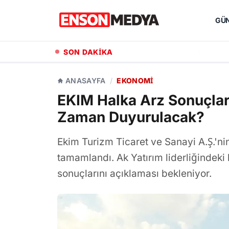
GÜ
SON DAKİKA
Mudanya'da 10 Mahalleye Kesin
ANASAYFA
/
EKONOMI
EKIM Halka Arz Sonuçlar
Zaman Duyurulacak?
Ekim Turizm Ticaret ve Sanayi A.Ş.'nin
tamamlandı. Ak Yatırım liderliğindeki
sonuçlarını açıklaması bekleniyor.