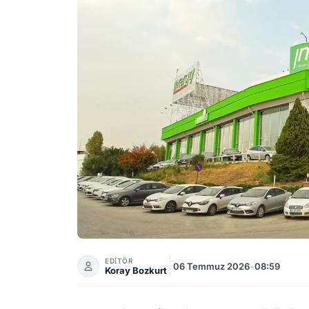
EKIM Halka Arz Sonuçları ve Borsa İşlem T
EDİTÖR
06 Temmuz 2026
•
08:59
Koray Bozkurt