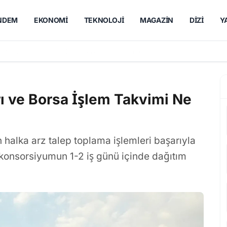
NDEM
EKONOMI
TEKNOLOJI
MAGAZIN
DIZI
Y
tisiz Su İçin Yeni Depo Projesinde Yüzde 70 İlerleme
ı ve Borsa İşlem Takvimi Ne
 halka arz talep toplama işlemleri başarıyla
 konsorsiyumun 1-2 iş günü içinde dağıtım