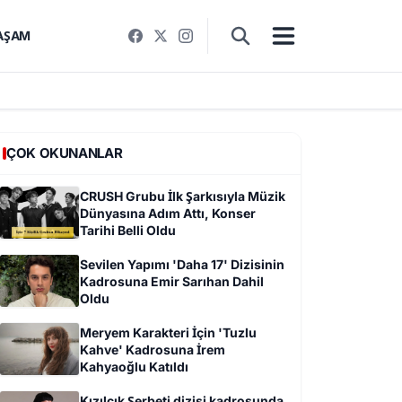
AŞAM
ÇOK OKUNANLAR
CRUSH Grubu İlk Şarkısıyla Müzik
Dünyasına Adım Attı, Konser
Tarihi Belli Oldu
Sevilen Yapımı 'Daha 17' Dizisinin
Kadrosuna Emir Sarıhan Dahil
Oldu
Meryem Karakteri İçin 'Tuzlu
Kahve' Kadrosuna İrem
Kahyaoğlu Katıldı
Kızılcık Şerbeti dizisi kadrosunda