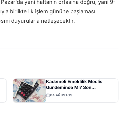
z Pazar'da yeni haftanın ortasına doğru, yani 9-
yla birlikte ilk işlem gününe başlaması
smi duyurularla netleşecektir.
Kademeli Emeklilik Meclis
Gündeminde Mi? Son
Açıklamalar ve Beklentiler
04 AĞUSTOS