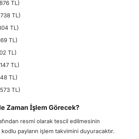
.876 TL)
3.738 TL)
.804 TL)
869 TL)
902 TL)
.147 TL)
.148 TL)
1.573 TL)
 Ne Zaman İşlem Görecek?
fından resmi olarak tescil edilmesinin
kodlu payların işlem takvimini duyuracaktır.