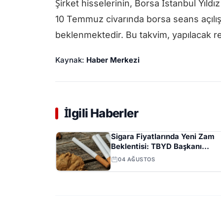
Şirket hisselerinin, Borsa İstanbul Yıldı
10 Temmuz civarında borsa seans açılışı
beklenmektedir. Bu takvim, yapılacak re
Kaynak:
Haber Merkezi
İlgili Haberler
Sigara Fiyatlarında Yeni Zam
Beklentisi: TBYD Başkanı
Ağustos Ayını İşaret Etti
04 AĞUSTOS