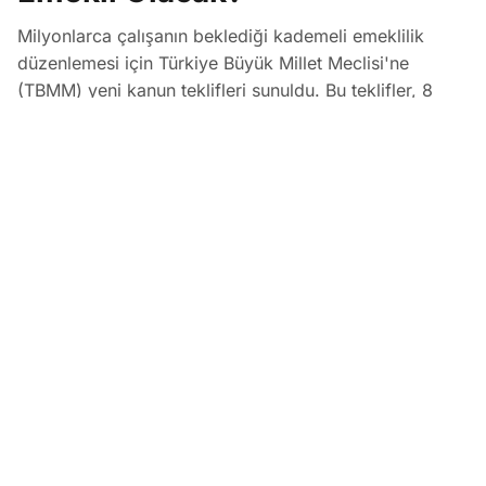
Milyonlarca çalışanın beklediği kademeli emeklilik
düzenlemesi için Türkiye Büyük Millet Meclisi'ne
(TBMM) yeni kanun teklifleri sunuldu. Bu teklifler, 8
Eylül 1999 sonrası sigorta başlangıcı olanların yaş ve
prim günü şartlarını yeniden belirleyerek komisyon
aşamasında inceleniyor.