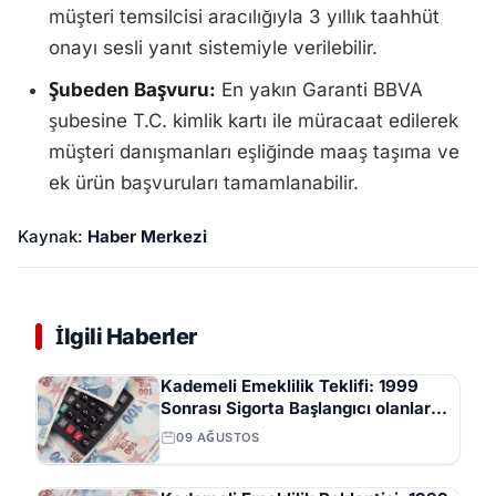
müşteri temsilcisi aracılığıyla 3 yıllık taahhüt
onayı sesli yanıt sistemiyle verilebilir.
Şubeden Başvuru:
En yakın Garanti BBVA
şubesine T.C. kimlik kartı ile müracaat edilerek
müşteri danışmanları eşliğinde maaş taşıma ve
ek ürün başvuruları tamamlanabilir.
Kaynak:
Haber Merkezi
İlgili Haberler
Kademeli Emeklilik Teklifi: 1999
Sonrası Sigorta Başlangıcı olanlar
Kaç Yaşında Emekli Olacak?
09 AĞUSTOS