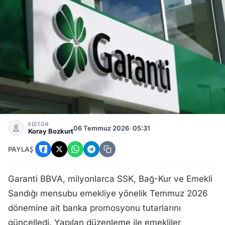
Emekli Promosyonu Garanti BBVA Temmuz Ayı Ödemeleri 2
EDİTÖR
06 Temmuz 2026
•
05:31
Koray Bozkurt
PAYLAŞ
Garanti BBVA, milyonlarca SSK, Bağ-Kur ve Emekli
Sandığı mensubu emekliye yönelik Temmuz 2026
dönemine ait banka promosyonu tutarlarını
güncelledi. Yapılan düzenleme ile emekliler,