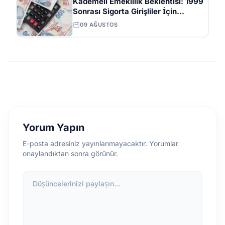
Kademeli Emeklilik Beklentisi: 1999
Sonrası Sigorta Girişliler İçin
Önerilen Yaş ve Prim Günleri
09 AĞUSTOS
Yorum Yapın
E-posta adresiniz yayınlanmayacaktır. Yorumlar
onaylandıktan sonra görünür.
Düşüncelerinizi paylaşın...