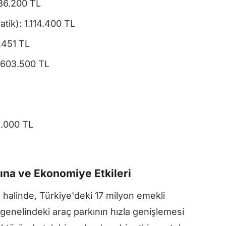
786.200 TL
tik): 1.114.400 TL
6.451 TL
1.603.500 TL
.000 TL
na ve Ekonomiye Etkileri
alinde, Türkiye'deki 17 milyon emekli
 genelindeki araç parkının hızla genişlemesi