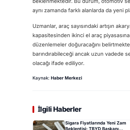
beklenmektedir. Bu durum, otomotiv sekt
aynı zamanda farklı alanlarda da yeni p
Uzmanlar, araç sayısındaki artışın akar
kapasitesinden ikinci el araç piyasasına
düzenlemeler doğuracağını belirtmekted
barındırabileceği ancak uzun vadede sek
olacağı ifade ediliyor.
Kaynak:
Haber Merkezi
İlgili Haberler
Sigara Fiyatlarında Yeni Zam
Beklentisi: TBYD Başkanı