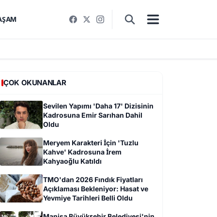
AŞAM
ÇOK OKUNANLAR
Sevilen Yapımı 'Daha 17' Dizisinin
Kadrosuna Emir Sarıhan Dahil
Oldu
Meryem Karakteri İçin 'Tuzlu
Kahve' Kadrosuna İrem
Kahyaoğlu Katıldı
TMO'dan 2026 Fındık Fiyatları
Açıklaması Bekleniyor: Hasat ve
Yevmiye Tarihleri Belli Oldu
Manisa Büyükşehir Belediyesi'nin