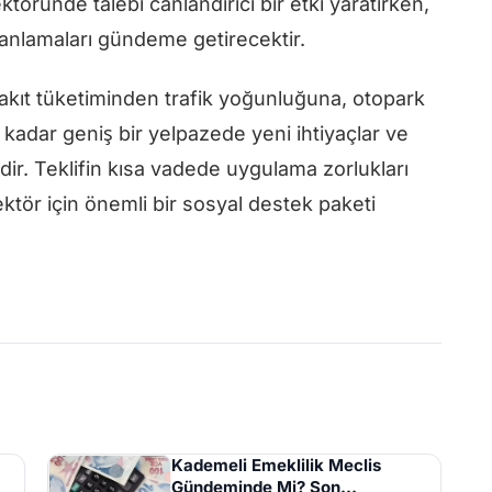
öründe talebi canlandırıcı bir etki yaratırken,
lanlamaları gündeme getirecektir.
yakıt tüketiminden trafik yoğunluğuna, otopark
 kadar geniş bir yelpazede yeni ihtiyaçlar ve
ir. Teklifin kısa vadede uygulama zorlukları
tör için önemli bir sosyal destek paketi
Kademeli Emeklilik Meclis
Gündeminde Mi? Son