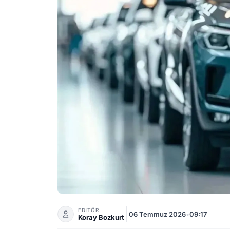
Emeklilere ÖTV Muafiyetli Araç Teklifi Meclist
EDİTÖR
06 Temmuz 2026
•
09:17
Koray Bozkurt