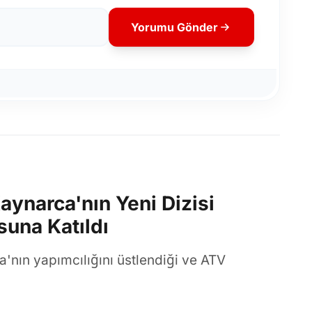
Yorumu Gönder
ynarca'nın Yeni Dizisi
una Katıldı
'nın yapımcılığını üstlendiği ve ATV
i 'Hamal'ın oyuncu kadrosuna dahil oldu.
at vereceği dizinin çekimlerinin Eylül ayında