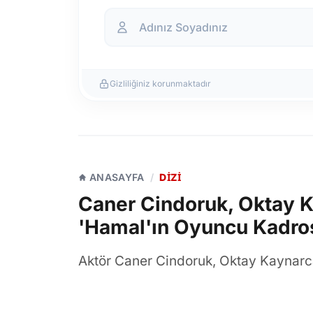
Gizliliğiniz korunmaktadır
ANASAYFA
/
DIZI
Caner Cindoruk, Oktay Ka
'Hamal'ın Oyuncu Kadros
Aktör Caner Cindoruk, Oktay Kaynarca
ekranlarında yayınlanacak yeni dizis
Cindoruk'un 'Egemen' karakterine hay