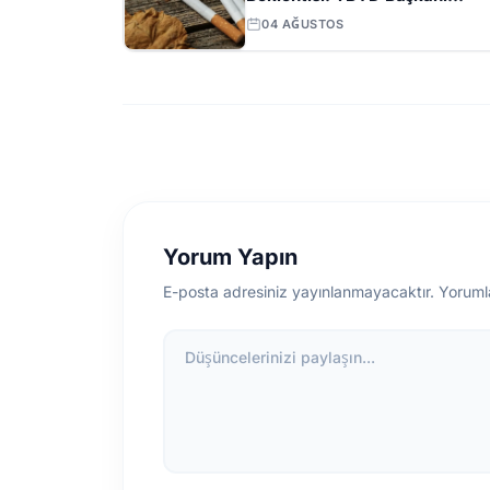
Ağustos Ayını İşaret Etti
04 AĞUSTOS
Yorum Yapın
E-posta adresiniz yayınlanmayacaktır. Yoruml
Düşüncelerinizi paylaşın...