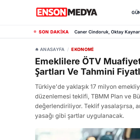
GÜ
SON DAKİKA
Hande Elaman, Yeni Projesi 'T
ANASAYFA
/
EKONOMI
Emeklilere ÖTV Muafiyetl
Şartları Ve Tahmini Fiyat
Türkiye'de yaklaşık 17 milyon emekliy
düzenlemesi teklifi, TBMM Plan ve 
değerlendiriliyor. Teklif yasalaşırsa, 
yasağı gibi şartlar uygulanacak.