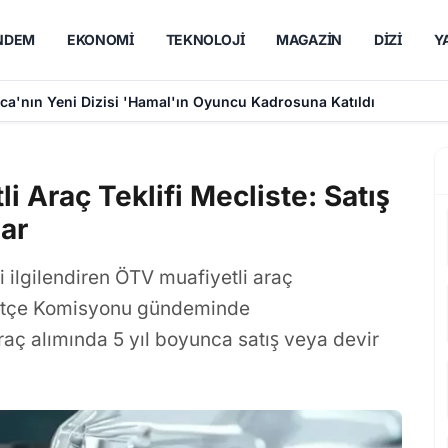
NDEM
EKONOMI
TEKNOLOJI
MAGAZIN
DIZI
Y
utsak Sevda' Dizisinde Rol Alacak
i Araç Teklifi Mecliste: Satış
lar
i ilgilendiren ÖTV muafiyetli araç
Bütçe Komisyonu gündeminde
araç alımında 5 yıl boyunca satış veya devir