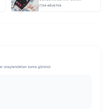
Açıklamalar ve Beklentiler
04 AĞUSTOS
ar onaylandıktan sonra görünür.