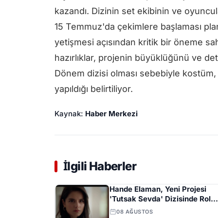
kazandı. Dizinin set ekibinin ve oyuncul
15 Temmuz'da çekimlere başlaması planl
yetişmesi açısından kritik bir öneme sa
hazırlıklar, projenin büyüklüğünü ve de
Dönem dizisi olması sebebiyle kostüm, d
yapıldığı belirtiliyor.
Kaynak:
Haber Merkezi
İlgili Haberler
Hande Elaman, Yeni Projesi
'Tutsak Sevda' Dizisinde Rol
Alacak
08 AĞUSTOS