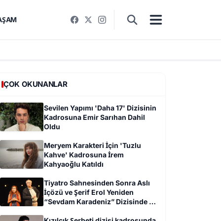
AŞAM
ÇOK OKUNANLAR
Sevilen Yapımı 'Daha 17' Dizisinin
Kadrosuna Emir Sarıhan Dahil
Oldu
Meryem Karakteri İçin 'Tuzlu
Kahve' Kadrosuna İrem
Kahyaoğlu Katıldı
Tiyatro Sahnesinden Sonra Aslı
İçözü ve Şerif Erol Yeniden
“Sevdam Karadeniz” Dizisinde Bir
Arada
Kızılcık Şerbeti dizisi kadrosunda