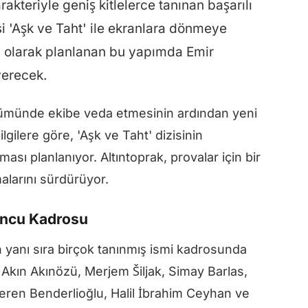
rakteriyle geniş kitlelerce tanınan başarılı
i 'Aşk ve Taht' ile ekranlara dönmeye
si olarak planlanan bu yapımda Emir
verecek.
ölümünde ekibe veda etmesinin ardından yeni
gilere göre, 'Aşk ve Taht' dizisinin
sı planlanıyor. Altıntoprak, provalar için bir
alarını sürdürüyor.
yuncu Kadrosu
ın yanı sıra birçok tanınmış ismi kadrosunda
 Akın Akınözü, Merjem Šiljak, Simay Barlas,
eren Benderlioğlu, Halil İbrahim Ceyhan ve