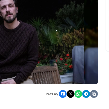
krana Dönüyor: Emir Karaarslan Rolünde
PAYLAŞ