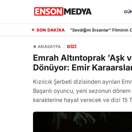
GÜ
SON DAKİKA
"Sevdiğim İnsanlar" Filminin 
ANASAYFA
/
DIZI
Emrah Altıntoprak 'Aşk v
Dönüyor: Emir Karaarsla
Kızılcık Şerbeti dizisinden ayrılan Emr
Başarılı oyuncu, yeni sezonun dönem d
karakterine hayat verecek ve dizi 15