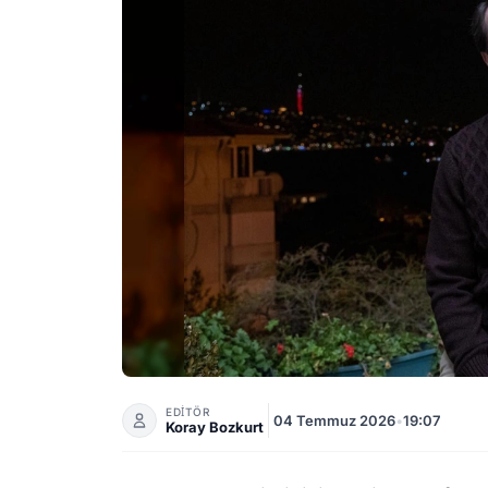
Emrah Altıntoprak 'Aşk ve Taht' Dizisiyle E
EDİTÖR
04 Temmuz 2026
•
19:07
Koray Bozkurt