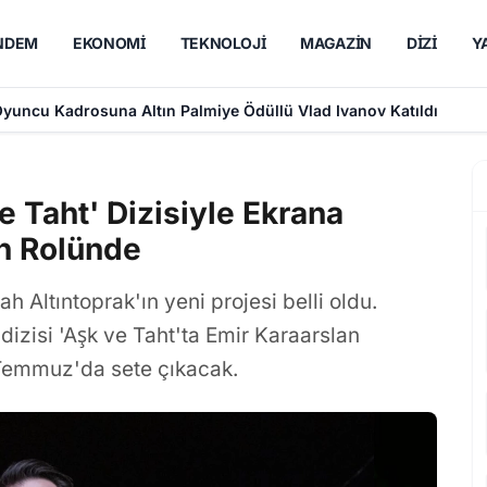
NDEM
EKONOMI
TEKNOLOJI
MAGAZIN
DIZI
Y
Oyuncu Kadrosuna Altın Palmiye Ödüllü Vlad Ivanov Katıldı
e Taht' Dizisiyle Ekrana
n Rolünde
ah Altıntoprak'ın yeni projesi belli oldu.
izisi 'Aşk ve Taht'ta Emir Karaarslan
 Temmuz'da sete çıkacak.