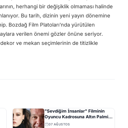
arının, herhangi bir değişiklik olmaması halinde
anıyor. Bu tarih, dizinin yeni yayın dönemine
hip. Bozdağ Film Platoları'nda yürütülen
taylara verilen önemi gözler önüne seriyor.
ekor ve mekan seçimlerinin de titizlikle
"Sevdiğim İnsanlar" Filminin
Oyuncu Kadrosuna Altın Palmiye
Ödüllü Vlad Ivanov Katıldı
07 AĞUSTOS