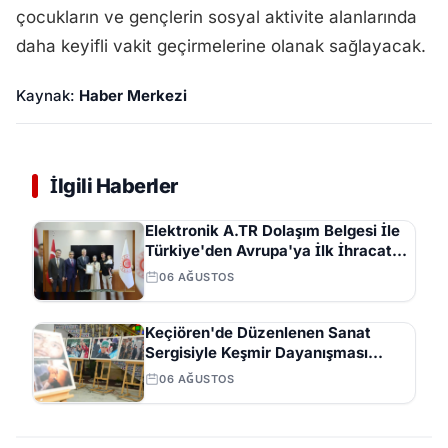
çocukların ve gençlerin sosyal aktivite alanlarında
daha keyifli vakit geçirmelerine olanak sağlayacak.
Kaynak:
Haber Merkezi
İlgili Haberler
Elektronik A.TR Dolaşım Belgesi İle
Türkiye'den Avrupa'ya İlk İhracat
Gerçekleşti
06 AĞUSTOS
Keçiören'de Düzenlenen Sanat
Sergisiyle Keşmir Dayanışması
Mesajı Verildi
06 AĞUSTOS