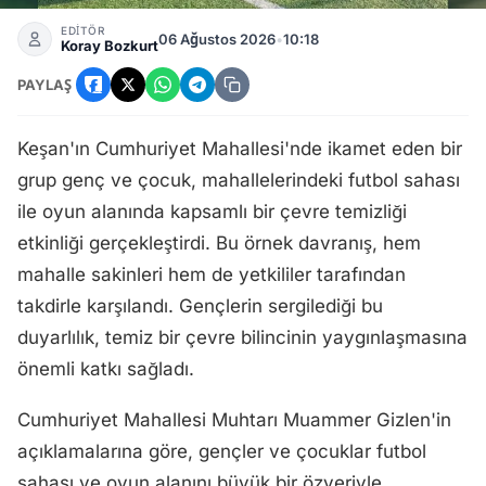
Keşanlı Gençler Cumhuriyet Mahallesi'nde Çevre Temizliği
EDİTÖR
06 Ağustos 2026
•
10:18
Koray Bozkurt
PAYLAŞ
Keşan'ın Cumhuriyet Mahallesi'nde ikamet eden bir
grup genç ve çocuk, mahallelerindeki futbol sahası
ile oyun alanında kapsamlı bir çevre temizliği
etkinliği gerçekleştirdi. Bu örnek davranış, hem
mahalle sakinleri hem de yetkililer tarafından
takdirle karşılandı. Gençlerin sergilediği bu
duyarlılık, temiz bir çevre bilincinin yaygınlaşmasına
önemli katkı sağladı.
Cumhuriyet Mahallesi Muhtarı Muammer Gizlen'in
açıklamalarına göre, gençler ve çocuklar futbol
sahası ve oyun alanını büyük bir özveriyle