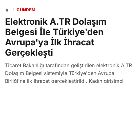
/
GÜNDEM
Elektronik A.TR Dolaşım
Belgesi İle Türkiye'den
Avrupa'ya İlk İhracat
Gerçekleşti
Ticaret Bakanlığı tarafından geliştirilen elektronik A.TR
Dolaşım Belgesi sistemiyle Türkiye'den Avrupa
Birliği'ne ilk ihracat gerçekleştirildi. Kadın girişimci
Merve Özçelik'in yaptığı bu ilk gönderi, AB'nin 1
Temmuz 2026'da kaldıracağı "de minimis" muafiyeti
sonrası e-ihracat maliyetlerini azaltmayı hedefliyor.