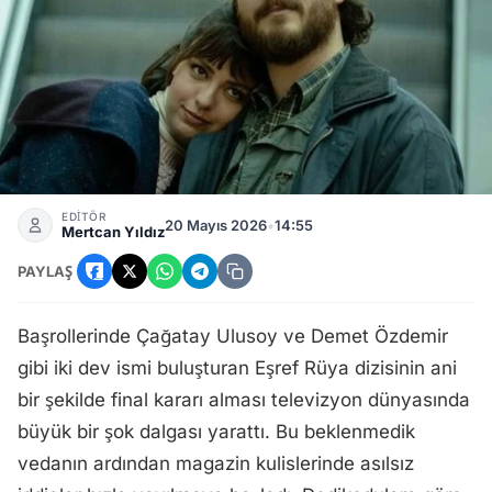
Eşref Rüya'nın Final Sebebi Aslıhan Malbora mı? Ünlü Oyunc
EDİTÖR
20 Mayıs 2026
•
14:55
Mertcan Yıldız
PAYLAŞ
Başrollerinde Çağatay Ulusoy ve Demet Özdemir
gibi iki dev ismi buluşturan Eşref Rüya dizisinin ani
bir şekilde final kararı alması televizyon dünyasında
büyük bir şok dalgası yarattı. Bu beklenmedik
vedanın ardından magazin kulislerinde asılsız