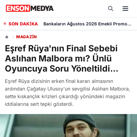
SON DAKİKA
Kademeli Emeklilik Teklifi: 1999 Sonrası Sigorta Başlangıcı olanlar Kaç Yaşında Emekli Olacak?
/
MAGAZIN
Eşref Rüya'nın Final Sebebi
Aslıhan Malbora mı? Ünlü
Oyuncuya Soru Yöneltildi...
Eşref Rüya dizisinin erken final kararı almasının
ardından Çağatay Ulusoy'un sevgilisi Aslıhan Malbora,
sette kıskançlık krizleri çıkardığı yönündeki magazin
iddialarına sert tepki gösterdi.