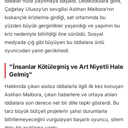
iddialar hızla yayılmaya başladı. Dedikodulara göre,
Çağatay Ulusoy’un sevgilisi Aslıhan Malbora’nın
kıskançlık krizlerine girdiği, set ortamında bu
yüzden büyük gerginlikler yaşandığı ve yapımın bu
kriz nedeniyle bitirildiği öne sürüldü. Sosyal
medyada çığ gibi büyüyen bu iddialara ünlü
oyuncudan yanıt gecikmedi.
"İnsanlar Kötüleşmiş ve Art Niyetli Hale
Gelmiş"
Hakkında çıkan asılsız iddialarla ilgili ilk kez konuşan
Aslıhan Malbora, çıkan haberlere ve ortaya atılan
iddialara son derece net bir dille tepki gösterdi. Bu
tarz büyük bütçeli projelerin şahsi durumlarla
bitirilemeyeceğini vurgulayan başarılı oyuncu, sitem
dolu bir açıklama yaptı: