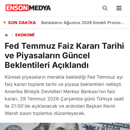
SON DAKİKA
Kademeli Emeklilik Teklifi: 1999 Sonrası Sigorta Başlangıcı olanlar Kaç Yaşında Emekli Olacak?
/
EKONOMI
Fed Temmuz Faiz Kararı Tarihi
ve Piyasaların Güncel
Beklentileri Açıklandı
Küresel piyasaların merakla beklediği Fed Temmuz ayı
faiz kararı toplantı tarihi ve piyasa beklentileri netleşti.
Amerika Birleşik Devletleri Merkez Bankası'nın faiz
kararı, 29 Temmuz 2026 Çarşamba günü Türkiye saati
ile 21:00'de açıklanacak ve ardından Başkan Kevin
Warsh basın toplantısı düzenleyecek.