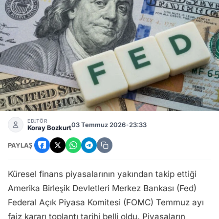
Fed Temmuz Faiz Kararı Tarihi ve Piyasaların Güncel Beklent
EDİTÖR
03 Temmuz 2026
•
23:33
Koray Bozkurt
PAYLAŞ
Küresel finans piyasalarının yakından takip ettiği
Amerika Birleşik Devletleri Merkez Bankası (Fed)
Federal Açık Piyasa Komitesi (FOMC) Temmuz ayı
faiz kararı toplantı tarihi belli oldu. Piyasaların