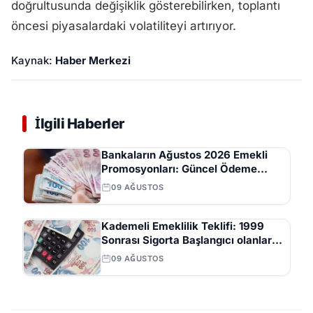
doğrultusunda değişiklik gösterebilirken, toplantı
öncesi piyasalardaki volatiliteyi artırıyor.
Kaynak:
Haber Merkezi
İlgili Haberler
Bankaların Ağustos 2026 Emekli
Promosyonları: Güncel Ödeme
Tutarları ve Şartları
09 AĞUSTOS
Kademeli Emeklilik Teklifi: 1999
Sonrası Sigorta Başlangıcı olanlar
Kaç Yaşında Emekli Olacak?
09 AĞUSTOS