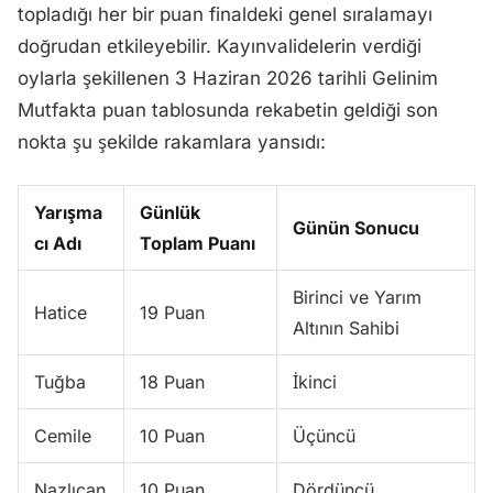
topladığı her bir puan finaldeki genel sıralamayı
doğrudan etkileyebilir. Kayınvalidelerin verdiği
oylarla şekillenen 3 Haziran 2026 tarihli Gelinim
Mutfakta puan tablosunda rekabetin geldiği son
nokta şu şekilde rakamlara yansıdı:
Yarışma
Günlük
Günün Sonucu
cı Adı
Toplam Puanı
Birinci ve Yarım
Hatice
19 Puan
Altının Sahibi
Tuğba
18 Puan
İkinci
Cemile
10 Puan
Üçüncü
Nazlıcan
10 Puan
Dördüncü