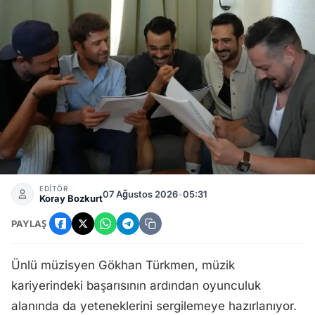
Karma dizisinin yeni sezonunda Gökhan Türkmen, Şahin karak
EDİTÖR
07 Ağustos 2026
•
05:31
Koray Bozkurt
PAYLAŞ
Ünlü müzisyen Gökhan Türkmen, müzik
kariyerindeki başarısının ardından oyunculuk
alanında da yeteneklerini sergilemeye hazırlanıyor.