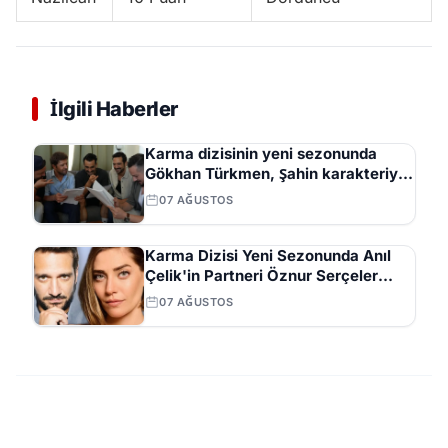
İlgili Haberler
Karma dizisinin yeni sezonunda
Gökhan Türkmen, Şahin karakteriyle
izleyici karşısına çıkacak
07 AĞUSTOS
Karma Dizisi Yeni Sezonunda Anıl
Çelik'in Partneri Öznur Serçeler
Oldu
07 AĞUSTOS