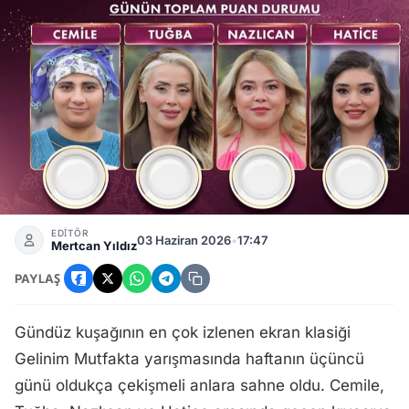
Gelinim Mutfakta 3 Haziran Çarşamba Günü Birincisi Kim? B
EDİTÖR
03 Haziran 2026
•
17:47
Mertcan Yıldız
PAYLAŞ
Gündüz kuşağının en çok izlenen ekran klasiği
Gelinim Mutfakta yarışmasında haftanın üçüncü
günü oldukça çekişmeli anlara sahne oldu. Cemile,