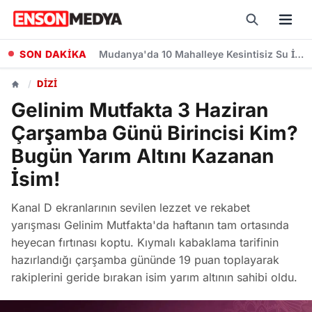
SON DAKİKA
Mudanya'da 10 Mahalleye Kesintisiz Su İçin Yeni Depo Projesinde Yüzde 70 İlerleme
/
DIZI
Gelinim Mutfakta 3 Haziran
Çarşamba Günü Birincisi Kim?
Bugün Yarım Altını Kazanan
İsim!
Kanal D ekranlarının sevilen lezzet ve rekabet
yarışması Gelinim Mutfakta'da haftanın tam ortasında
heyecan fırtınası koptu. Kıymalı kabaklama tarifinin
hazırlandığı çarşamba gününde 19 puan toplayarak
rakiplerini geride bırakan isim yarım altının sahibi oldu.