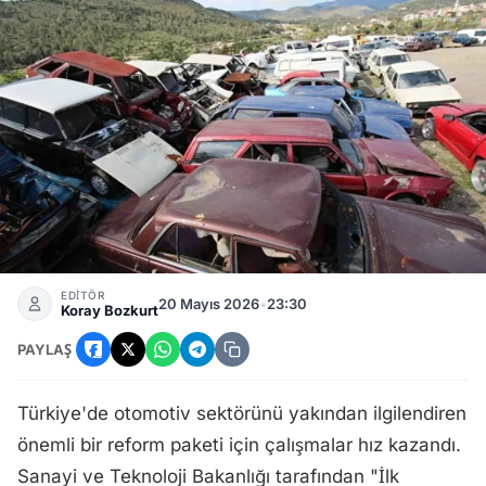
ÖTV Muafiyeti Ve Hurda Teşviki 2026'da Geniş Aileleri, Esk
EDİTÖR
20 Mayıs 2026
•
23:30
Koray Bozkurt
PAYLAŞ
Türkiye'de otomotiv sektörünü yakından ilgilendiren
önemli bir reform paketi için çalışmalar hız kazandı.
Sanayi ve Teknoloji Bakanlığı tarafından "İlk