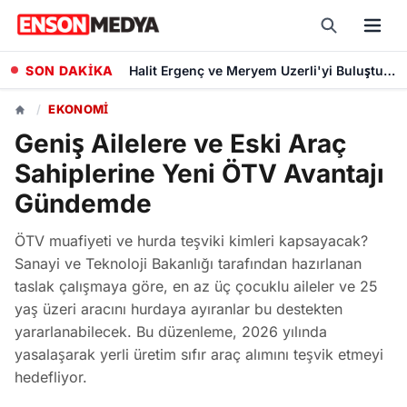
SON DAKİKA
Halit Ergenç ve Meryem Uzerli'yi Buluşturan İmroz'da Bahar'ın Ön Afişi Yayımlandı
/
EKONOMI
Geniş Ailelere ve Eski Araç
Sahiplerine Yeni ÖTV Avantajı
Gündemde
ÖTV muafiyeti ve hurda teşviki kimleri kapsayacak?
Sanayi ve Teknoloji Bakanlığı tarafından hazırlanan
taslak çalışmaya göre, en az üç çocuklu aileler ve 25
yaş üzeri aracını hurdaya ayıranlar bu destekten
yararlanabilecek. Bu düzenleme, 2026 yılında
yasalaşarak yerli üretim sıfır araç alımını teşvik etmeyi
hedefliyor.