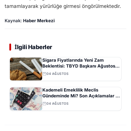
tamamlayarak yürürlüğe girmesi öngörülmektedir.
Kaynak:
Haber Merkezi
İlgili Haberler
Sigara Fiyatlarında Yeni Zam
Beklentisi: TBYD Başkanı Ağustos
Ayını İşaret Etti
04 AĞUSTOS
Kademeli Emeklilik Meclis
Gündeminde Mi? Son Açıklamalar ve
Beklentiler
04 AĞUSTOS