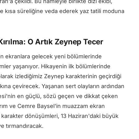
iran'a çekildi. Bu hamleyle birlikte dizi ekibi,
ne kısa süreliğine veda ederek yaz tatili moduna
Kırılma: O Artık Zeynep Tecer
enin ekranlara gelecek yeni bölümlerinde
mler yaşanıyor. Hikayenin ilk bölümlerinde
olarak izlediğimiz Zeynep karakterinin geçirdiği
ına çevirecek. Yaşanan sert olayların ardından
esi'nin en güçlü, sözü geçen ve dikkat çeken
ıldırım ve Cemre Baysel'in muazzam ekran
 karakter dönüşümleri, 13 Haziran'daki büyük
ye tırmandıracak.