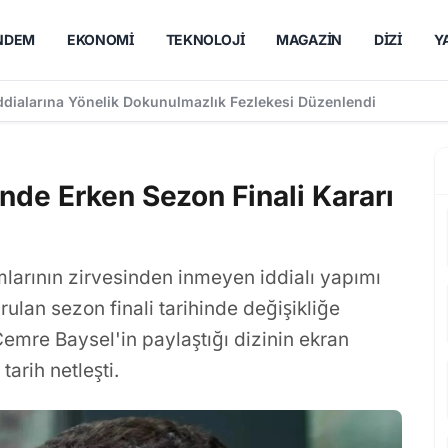
NDEM
EKONOMI
TEKNOLOJI
MAGAZIN
DIZI
Y
timi ve Afet İş Birliği Protokolü Ele Alındı
inde Erken Sezon Finali Kararı
larının zirvesinden inmeyen iddialı yapımı
ulan sezon finali tarihinde değişikliğe
e Cemre Baysel'in paylaştığı dizinin ekran
arih netleşti.