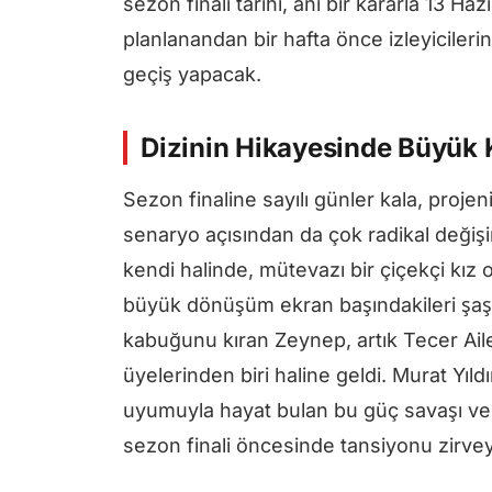
sezon finali tarihi, ani bir kararla 13 Haz
planlanandan bir hafta önce izleyicileri
geçiş yapacak.
Dizinin Hikayesinde Büyük 
Sezon finaline sayılı günler kala, proj
senaryo açısından da çok radikal değişi
kendi halinde, mütevazı bir çiçekçi kız 
büyük dönüşüm ekran başındakileri şaşk
kabuğunu kıran Zeynep, artık Tecer Ail
üyelerinden biri haline geldi. Murat Y
uyumuyla hayat bulan bu güç savaşı ve
sezon finali öncesinde tansiyonu zirve