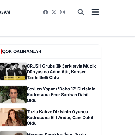
AŞAM
ÇOK OKUNANLAR
CRUSH Grubu İlk Şarkısıyla Müzik
Dünyasına Adım Attı, Konser
Tarihi Belli Oldu
Sevilen Yapımı 'Daha 17' Dizisinin
Kadrosuna Emir Sarıhan Dahil
Oldu
Tuzlu Kahve Dizisinin Oyuncu
Kadrosuna Elit Andaç Çam Dahil
Oldu
Meryem Karakteri İçin 'Tuzlu