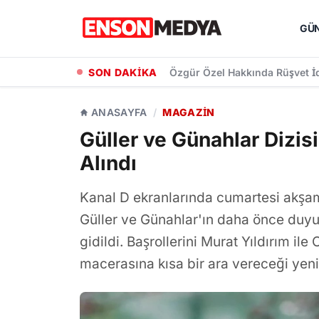
GÜ
SON DAKİKA
Karabağlar Meclisinde Atık Yöne
ANASAYFA
/
MAGAZIN
Güller ve Günahlar Dizis
Alındı
Kanal D ekranlarında cumartesi akşam
Güller ve Günahlar'ın daha önce duyur
gidildi. Başrollerini Murat Yıldırım il
macerasına kısa bir ara vereceği yeni t