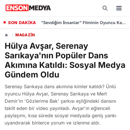
SON DAKİKA
"Sevdiğim İnsanlar" Filminin Oyuncu Kadrosuna Altın Palmiye Ödüllü Vlad Ivanov Katıldı
/
MAGAZIN
Hülya Avşar, Serenay
Sarıkaya'nın Popüler Dans
Akımına Katıldı: Sosyal Medya
Gündem Oldu
Serenay Sarıkaya dans akımına kimler katıldı? Ünlü
oyuncu Hülya Avşar, Serenay Sarıkaya ve Mert
Demir'in 'Gözlerime Bak' şarkısı eşliğindeki dansını
taklit eden bir video yayınladı. Avşar'ın eğlenceli
paylaşımı, kısa sürede sosyal medyada geniş yankı
uyandırarak binlerce yorum ve izlenme aldı.