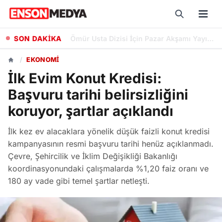
SON DAKİKA
Bankaların Ağustos 2026 Emekli Promosyonları: Güncel Ödeme Tutarları ve Şartları
/
EKONOMI
İlk Evim Konut Kredisi:
Başvuru tarihi belirsizliğini
koruyor, şartlar açıklandı
İlk kez ev alacaklara yönelik düşük faizli konut kredisi
kampanyasının resmi başvuru tarihi henüz açıklanmadı.
Çevre, Şehircilik ve İklim Değişikliği Bakanlığı
koordinasyonundaki çalışmalarda %1,20 faiz oranı ve
180 ay vade gibi temel şartlar netleşti.