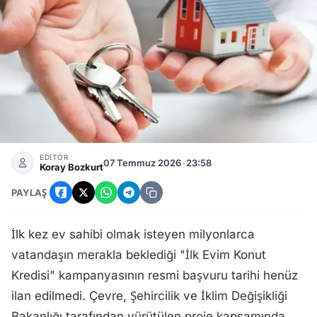
İlk Evim Konut Kredisi: Başvuru tarihi belirsizliğini koruyor, 
EDİTÖR
07 Temmuz 2026
•
23:58
Koray Bozkurt
PAYLAŞ
İlk kez ev sahibi olmak isteyen milyonlarca
vatandaşın merakla beklediği "İlk Evim Konut
Kredisi" kampanyasının resmi başvuru tarihi henüz
ilan edilmedi. Çevre, Şehircilik ve İklim Değişikliği
Bakanlığı tarafından yürütülen proje kapsamında,