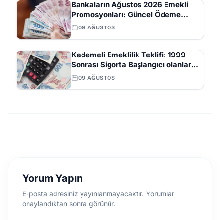
Bankaların Ağustos 2026 Emekli
Promosyonları: Güncel Ödeme
Tutarları ve Şartları
09 AĞUSTOS
Kademeli Emeklilik Teklifi: 1999
Sonrası Sigorta Başlangıcı olanlar
Kaç Yaşında Emekli Olacak?
09 AĞUSTOS
Yorum Yapın
E-posta adresiniz yayınlanmayacaktır. Yorumlar
onaylandıktan sonra görünür.