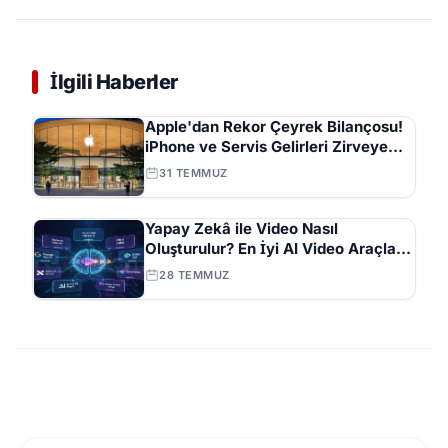
İlgili Haberler
Apple'dan Rekor Çeyrek Bilançosu!
iPhone ve Servis Gelirleri Zirveye
Çıktı
31 TEMMUZ
Yapay Zekâ ile Video Nasıl
Oluşturulur? En İyi AI Video Araçları
ve İpuçları Tam Listesi
28 TEMMUZ