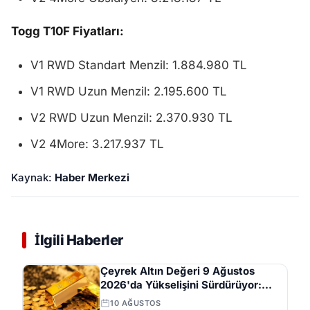
Togg T10F Fiyatları:
V1 RWD Standart Menzil: 1.884.980 TL
V1 RWD Uzun Menzil: 2.195.600 TL
V2 RWD Uzun Menzil: 2.370.930 TL
V2 4More: 3.217.937 TL
Kaynak:
Haber Merkezi
İlgili Haberler
Çeyrek Altın Değeri 9 Ağustos
2026'da Yükselişini Sürdürüyor:
Güncel Alış Ve Satış Fiyatları
10 AĞUSTOS