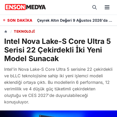
SON DAKİKA
Çeyrek Altın Değeri 9 Ağustos 2026'da Yükselişini Sürdürüyor: Güncel Alış Ve Satış Fiyatları
/
TEKNOLOJI
Intel Nova Lake-S Core Ultra 5
Serisi 22 Çekirdekli İki Yeni
Model Sunacak
Intel'in Nova Lake-S Core Ultra 5 serisine 22 çekirdekli
ve bLLC teknolojisine sahip iki yeni işlemci modeli
eklendiği ortaya çıktı. Bu modellerin 6 performans, 12
verimlilik ve 4 düşük güç tüketimli çekirdekten
oluştuğu ve CES 2027'de duyurulabileceği
konuşuluyor.