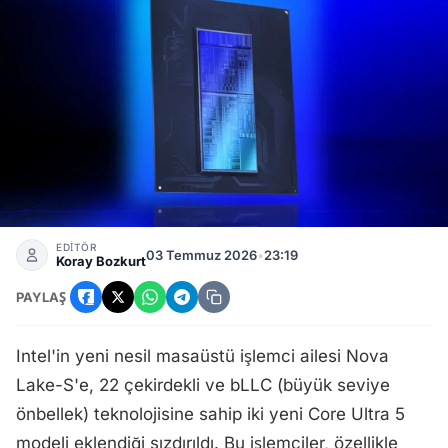
Intel Nova Lake-S Core Ultra 5 Serisi 22 Çekirdekli İki Ye
EDİTÖR
03 Temmuz 2026
•
23:19
Koray Bozkurt
PAYLAŞ
Intel'in yeni nesil masaüstü işlemci ailesi Nova
Lake-S'e, 22 çekirdekli ve bLLC (büyük seviye
önbellek) teknolojisine sahip iki yeni Core Ultra 5
modeli eklendiği sızdırıldı. Bu işlemciler, özellikle