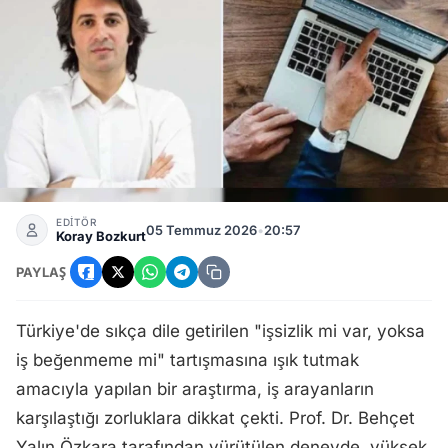
İş Beğenmeme Tartışması: Akademisyen Deneyi İş İlanları
EDİTÖR
05 Temmuz 2026
•
20:57
Koray Bozkurt
PAYLAŞ
Türkiye'de sıkça dile getirilen "işsizlik mi var, yoksa
iş beğenmeme mi" tartışmasına ışık tutmak
amacıyla yapılan bir araştırma, iş arayanların
karşılaştığı zorluklara dikkat çekti. Prof. Dr. Behçet
Yalın Özkara tarafından yürütülen deneyde, yüksek