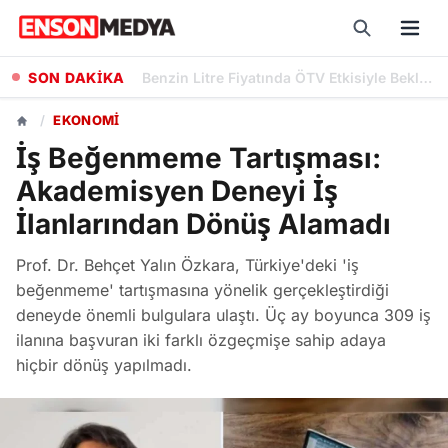
SON DAKİKA
Caner Cindoruk, Oktay Kaynarca'nın Yeni Dizisi 'Hamal'ın Oyuncu Kadrosuna Katıldı
/
EKONOMI
İş Beğenmeme Tartışması:
Akademisyen Deneyi İş
İlanlarından Dönüş Alamadı
Prof. Dr. Behçet Yalın Özkara, Türkiye'deki 'iş
beğenmeme' tartışmasına yönelik gerçekleştirdiği
deneyde önemli bulgulara ulaştı. Üç ay boyunca 309 iş
ilanına başvuran iki farklı özgeçmişe sahip adaya
hiçbir dönüş yapılmadı.