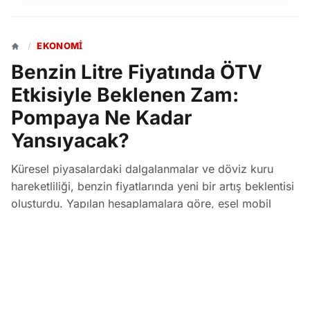
/
EKONOMI
Benzin Litre Fiyatında ÖTV
Etkisiyle Beklenen Zam:
Pompaya Ne Kadar
Yansıyacak?
Küresel piyasalardaki dalgalanmalar ve döviz kuru
hareketliliği, benzin fiyatlarında yeni bir artış beklentisi
oluşturdu. Yapılan hesaplamalara göre, eşel mobil
sistemi sayesinde Özel Tüketim Vergisi (ÖTV)
üzerinden karşılanacak kısmın ardından, benzinin litre
fiyatına pompada yaklaşık 1,06 TL'lik net bir zam
yansıması öngörülüyor.