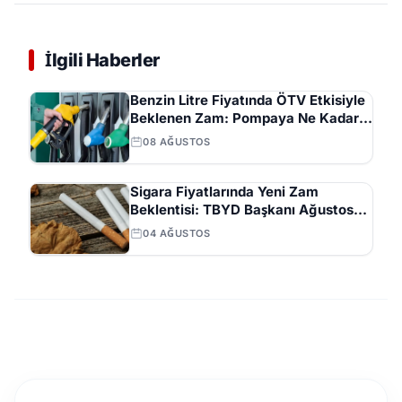
İlgili Haberler
Benzin Litre Fiyatında ÖTV Etkisiyle
Beklenen Zam: Pompaya Ne Kadar
Yansıyacak?
08 AĞUSTOS
Sigara Fiyatlarında Yeni Zam
Beklentisi: TBYD Başkanı Ağustos
Ayını İşaret Etti
04 AĞUSTOS