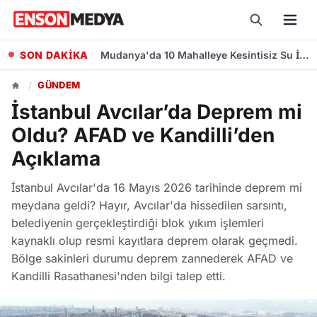
SON DAKİKA
Mudanya'da 10 Mahalleye Kesintisiz Su İçin Yeni Depo Projesinde Yüzde 70 İlerleme
/
GÜNDEM
İstanbul Avcılar’da Deprem mi
Oldu? AFAD ve Kandilli’den
Açıklama
İstanbul Avcılar'da 16 Mayıs 2026 tarihinde deprem mi
meydana geldi? Hayır, Avcılar'da hissedilen sarsıntı,
belediyenin gerçekleştirdiği blok yıkım işlemleri
kaynaklı olup resmi kayıtlara deprem olarak geçmedi.
Bölge sakinleri durumu deprem zannederek AFAD ve
Kandilli Rasathanesi'nden bilgi talep etti.