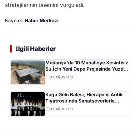
stratejilerinin önemini vurguladı.
Kaynak:
Haber Merkezi
İlgili Haberler
Mudanya'da 10 Mahalleye Kesintisiz
Su İçin Yeni Depo Projesinde Yüzde
70 İlerleme
07 AĞUSTOS
Kuğu Gölü Balesi, Hierapolis Antik
Tiyatrosu'nda Sanatseverlerle
Buluştu
07 AĞUSTOS