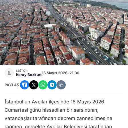
Avcılar'da Hissedilen Sarsıntının Nedeni Ortaya Çıktı: Beled
EDİTÖR
16 Mayıs 2026
•
21:36
Koray Bozkurt
PAYLAŞ
İstanbul'un Avcılar ilçesinde 16 Mayıs 2026
Cumartesi günü hissedilen bir sarsıntının,
vatandaşlar tarafından deprem zannedilmesine
rağmen, gerçekte Avcılar Belediyesi tarafından