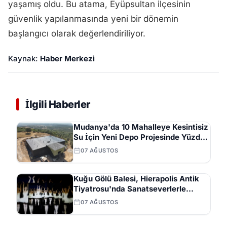
yaşamış oldu. Bu atama, Eyüpsultan ilçesinin
güvenlik yapılanmasında yeni bir dönemin
başlangıcı olarak değerlendiriliyor.
Kaynak:
Haber Merkezi
İlgili Haberler
Mudanya'da 10 Mahalleye Kesintisiz
Su İçin Yeni Depo Projesinde Yüzde
70 İlerleme
07 AĞUSTOS
Kuğu Gölü Balesi, Hierapolis Antik
Tiyatrosu'nda Sanatseverlerle
Buluştu
07 AĞUSTOS