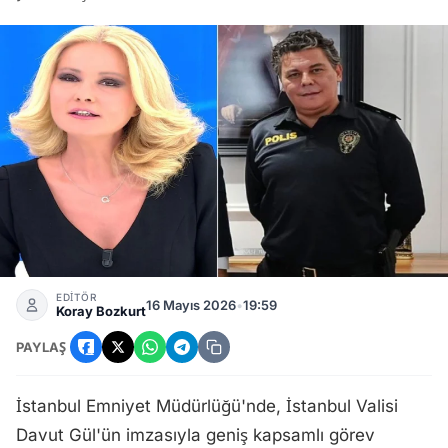
İstanbul Emniyetinde Kapsamlı Atamalar: Şinasi Yüzbaşıoğ
EDİTÖR
16 Mayıs 2026
•
19:59
Koray Bozkurt
PAYLAŞ
İstanbul Emniyet Müdürlüğü'nde, İstanbul Valisi
Davut Gül'ün imzasıyla geniş kapsamlı görev