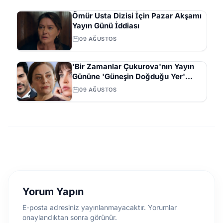
Ömür Usta Dizisi İçin Pazar Akşamı
Yayın Günü İddiası
09 AĞUSTOS
'Bir Zamanlar Çukurova'nın Yayın
Gününe 'Güneşin Doğduğu Yer'
Dizisi Geliyor
09 AĞUSTOS
Yorum Yapın
E-posta adresiniz yayınlanmayacaktır. Yorumlar
onaylandıktan sonra görünür.