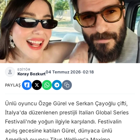
İtalya Festivali: Özge Gürel ve Serkan Çayoğlu Söyleşisi Me
EDİTÖR
04 Temmuz 2026
•
02:18
Koray Bozkurt
PAYLAŞ
Ünlü oyuncu Özge Gürel ve Serkan Çayoğlu çifti,
İtalya'da düzenlenen prestijli Italian Global Series
Festivali'nde yoğun ilgiyle karşılandı. Festivalin
açılış gecesine katılan Gürel, dünyaca ünlü
Amerikalı oyuncu Titus Welliver'a Maximo