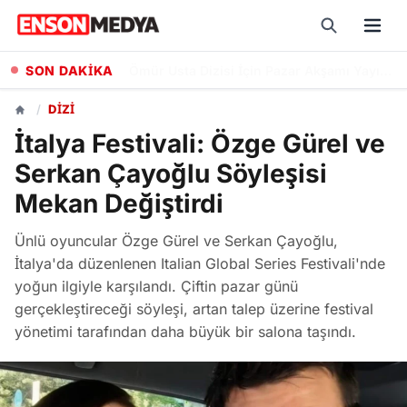
SON DAKİKA
Bankaların Ağustos 2026 Emekli Promosyonları: Güncel Ödeme Tutarları ve Şartları
/
DIZI
İtalya Festivali: Özge Gürel ve
Serkan Çayoğlu Söyleşisi
Mekan Değiştirdi
Ünlü oyuncular Özge Gürel ve Serkan Çayoğlu,
İtalya'da düzenlenen Italian Global Series Festivali'nde
yoğun ilgiyle karşılandı. Çiftin pazar günü
gerçekleştireceği söyleşi, artan talep üzerine festival
yönetimi tarafından daha büyük bir salona taşındı.