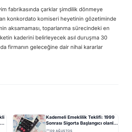
im fabrikasında çarklar şimdilik dönmeye
nan konkordato komiseri heyetinin gözetiminde
timin aksamaması, toparlanma sürecindeki en
irketin kaderini belirleyecek asıl duruşma 30
da firmanın geleceğine dair nihai kararlar
li
Kademeli Emeklilik Teklifi: 1999
Sonrası Sigorta Başlangıcı olanlar
Kaç Yaşında Emekli Olacak?
09 AĞUSTOS