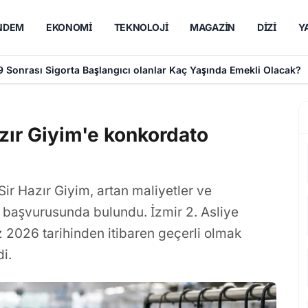
NDEM
EKONOMI
TEKNOLOJI
MAGAZIN
DIZI
Y
99 Sonrası Sigorta Başlangıcı olanlar Kaç Yaşında Emekli Olacak?
Hazır Giyim'e konkordato
 Sir Hazır Giyim, artan maliyetler ve
 başvurusunda bulundu. İzmir 2. Asliye
2026 tarihinden itibaren geçerli olmak
i.