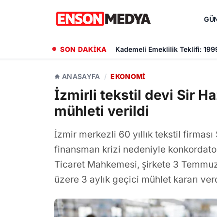
GÜ
SON DAKİKA
Kademeli Emeklilik Teklifi: 19
ANASAYFA
/
EKONOMI
İzmirli tekstil devi Sir 
mühleti verildi
İzmir merkezli 60 yıllık tekstil firması
finansman krizi nedeniyle konkordato
Ticaret Mahkemesi, şirkete 3 Temmuz 
üzere 3 aylık geçici mühlet kararı verd