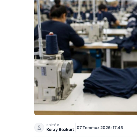
İzmirli tekstil devi Sir Hazır Giyim'e konkorda
EDİTÖR
07 Temmuz 2026
•
17:45
Koray Bozkurt