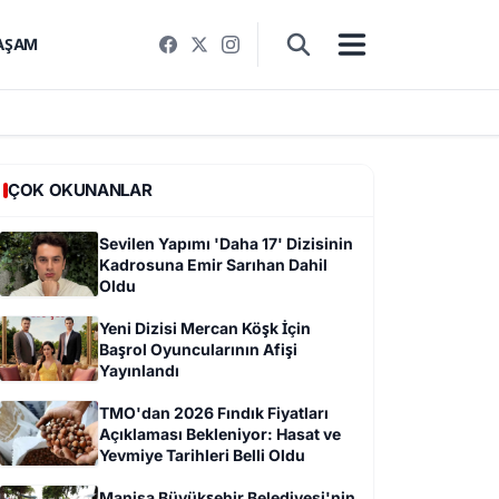
AŞAM
ÇOK OKUNANLAR
Sevilen Yapımı 'Daha 17' Dizisinin
Kadrosuna Emir Sarıhan Dahil
Oldu
Yeni Dizisi Mercan Köşk İçin
Başrol Oyuncularının Afişi
Yayınlandı
TMO'dan 2026 Fındık Fiyatları
Açıklaması Bekleniyor: Hasat ve
Yevmiye Tarihleri Belli Oldu
Manisa Büyükşehir Belediyesi'nin