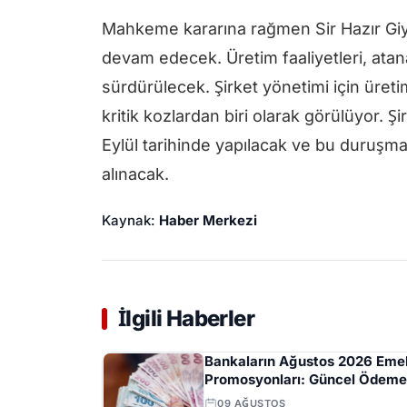
Mahkeme kararına rağmen Sir Hazır Giy
devam edecek. Üretim faaliyetleri, ata
sürdürülecek. Şirket yönetimi için üre
kritik kozlardan biri olarak görülüyor. Ş
Eylül tarihinde yapılacak ve bu duruşma
alınacak.
Kaynak:
Haber Merkezi
İlgili Haberler
Bankaların Ağustos 2026 Emek
Promosyonları: Güncel Ödeme
Tutarları ve Şartları
09 AĞUSTOS