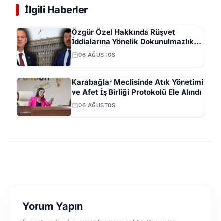
İlgili Haberler
Özgür Özel Hakkında Rüşvet
İddialarına Yönelik Dokunulmazlık
Fezlekesi Düzenlendi
06 AĞUSTOS
Karabağlar Meclisinde Atık Yönetimi
ve Afet İş Birliği Protokolü Ele Alındı
06 AĞUSTOS
Yorum Yapın