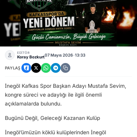
Kafkas Spor Başkan Adayı Sevim’den Önemli Açıklama
EDİTÖR
07 Mayıs 2026
•
13:33
Koray Bozkurt
PAYLAŞ
İnegöl Kafkas Spor Başkan Adayı Mustafa Sevim,
kongre süreci ve adaylığı ile ilgili önemli
açıklamalarda bulundu.
Bugünü Değil, Geleceği Kazanan Kulüp
İnegöl’ümüzün köklü kulüplerinden İnegöl