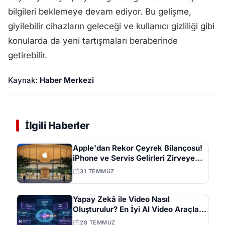
bilgileri beklemeye devam ediyor. Bu gelişme,
giyilebilir cihazların geleceği ve kullanıcı gizliliği gibi
konularda da yeni tartışmaları beraberinde
getirebilir.
Kaynak:
Haber Merkezi
İlgili Haberler
Apple'dan Rekor Çeyrek Bilançosu!
iPhone ve Servis Gelirleri Zirveye
Çıktı
31 TEMMUZ
Yapay Zekâ ile Video Nasıl
Oluşturulur? En İyi AI Video Araçları
ve İpuçları Tam Listesi
28 TEMMUZ