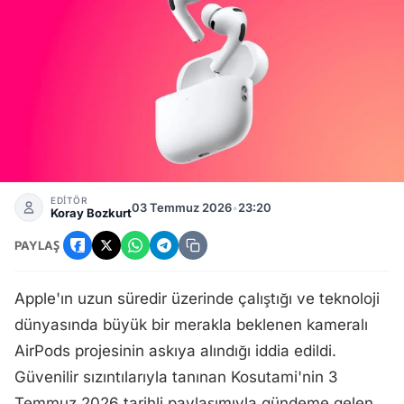
Kameralı AirPods Projesi Askıya Alındı İddiası Teknoloji Dün
EDİTÖR
03 Temmuz 2026
•
23:20
Koray Bozkurt
PAYLAŞ
Apple'ın uzun süredir üzerinde çalıştığı ve teknoloji
dünyasında büyük bir merakla beklenen kameralı
AirPods projesinin askıya alındığı iddia edildi.
Güvenilir sızıntılarıyla tanınan Kosutami'nin 3
Temmuz 2026 tarihli paylaşımıyla gündeme gelen