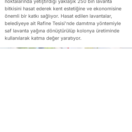
noktalarında yetiştirdiği yaklaşık 250 bin lavanta
bitkisini hasat ederek kent estetiğine ve ekonomisine
önemli bir katkı sağlıyor. Hasat edilen lavantalar,
belediyeye ait Rafine Tesisi'nde damıtma yöntemiyle
saf lavanta yağına dönüştürülüp kolonya üretiminde
kullanılarak katma değer yaratıyor.
Kayseri Büyükşehir Belediyesi, Lavanta Üretimiyle Kent Ek
EDİTÖR
06 Ağustos 2026
•
11:02