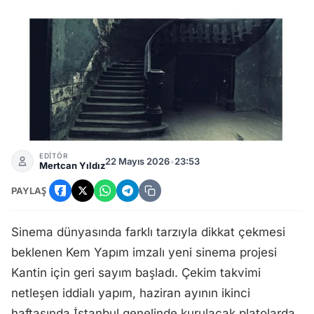
Kantin Filmi Geliyor! Set Tarihi Belli Oldu: Kantin Konusu Ne
EDİTÖR
22 Mayıs 2026
•
23:53
Mertcan Yıldız
PAYLAŞ
Sinema dünyasında farklı tarzıyla dikkat çekmesi
beklenen Kem Yapım imzalı yeni sinema projesi
Kantin için geri sayım başladı. Çekim takvimi
netleşen iddialı yapım, haziran ayının ikinci
haftasında İstanbul genelinde kurulacak platolarda