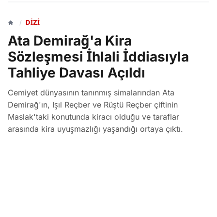
/
DIZI
Ata Demirağ'a Kira
Sözleşmesi İhlali İddiasıyla
Tahliye Davası Açıldı
Cemiyet dünyasının tanınmış simalarından Ata
Demirağ'ın, Işıl Reçber ve Rüştü Reçber çiftinin
Maslak'taki konutunda kiracı olduğu ve taraflar
arasında kira uyuşmazlığı yaşandığı ortaya çıktı.
İstanbul Adliyesi 38. Sulh Hukuk Mahkemesi'nde
görülen davada, konutun sözleşmeye aykırı olarak
üçüncü bir kişiye kullandırıldığı iddiasıyla tahliye talep
ediliyor.