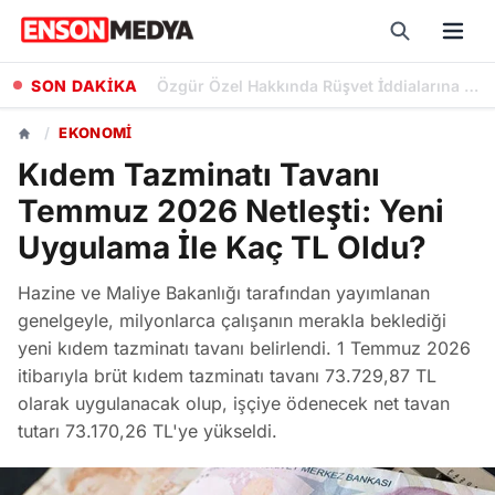
SON DAKİKA
Özgür Özel Hakkında Rüşvet İddialarına Yönelik Dokunulmazlık Fezlekesi Düzenlendi
/
EKONOMI
Kıdem Tazminatı Tavanı
Temmuz 2026 Netleşti: Yeni
Uygulama İle Kaç TL Oldu?
Hazine ve Maliye Bakanlığı tarafından yayımlanan
genelgeyle, milyonlarca çalışanın merakla beklediği
yeni kıdem tazminatı tavanı belirlendi. 1 Temmuz 2026
itibarıyla brüt kıdem tazminatı tavanı 73.729,87 TL
olarak uygulanacak olup, işçiye ödenecek net tavan
tutarı 73.170,26 TL'ye yükseldi.