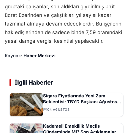
gruptaki çalışanlar, son aldıkları giydirilmiş brüt
ücret üzerinden ve çalıştıkları yıl sayısı kadar
tazminat almaya devam edeceklerdir. Bu işçilerin
hak edişlerinden de sadece binde 7,59 oranındaki
yasal damga vergisi kesintisi yapılacaktır.
Kaynak:
Haber Merkezi
İlgili Haberler
Sigara Fiyatlarında Yeni Zam
Beklentisi: TBYD Başkanı Ağustos
Ayını İşaret Etti
04 AĞUSTOS
Kademeli Emeklilik Meclis
Gündeminde Mi? Son Açıklamalar ve