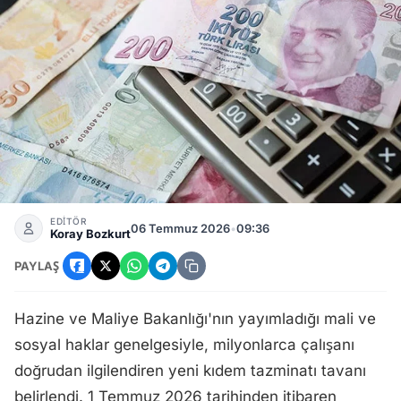
Kıdem Tazminatı Tavanı Temmuz 2026 Netleşti: Yeni Uygul
EDİTÖR
06 Temmuz 2026
•
09:36
Koray Bozkurt
PAYLAŞ
Hazine ve Maliye Bakanlığı'nın yayımladığı mali ve
sosyal haklar genelgesiyle, milyonlarca çalışanı
doğrudan ilgilendiren yeni kıdem tazminatı tavanı
belirlendi. 1 Temmuz 2026 tarihinden itibaren