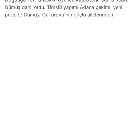
Gümüş dahil oldu. TimsBi yapımı Adana çekimli yeni
projede Gümüş, Çukurova'nın güçlü ailelerinden
Kozanların kalfası Ahsen karakterine hayat verecek.
Yeni Dizisi 'Güneşin Doğduğu Yer'in Kadrosuna Sahra Küb
EDİTÖR
06 Ağustos 2026
•
04:01
Koray Bozkurt
PAYLAŞ