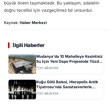
büyük önem taşımaktadır. Bu yaklaşım, adaletin
doğru tecellisi için vazgeçilmez bir unsurdur.
Kaynak:
Haber Merkezi
İlgili Haberler
Mudanya'da 10 Mahalleye Kesintisiz
Su İçin Yeni Depo Projesinde Yüzde
70 İlerleme
07 AĞUSTOS
Kuğu Gölü Balesi, Hierapolis Antik
Tiyatrosu'nda Sanatseverlerle
Buluştu
07 AĞUSTOS