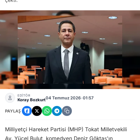
çekti.
Komedyen Deniz Göktaş Tutuklamasına MHP'den Bakış: Yüce
EDİTÖR
04 Temmuz 2026
•
01:57
Koray Bozkurt
PAYLAŞ
Milliyetçi Hareket Partisi (MHP) Tokat Milletvekili
Av. Yücel Bulut, komedyen Deniz Göktaş'ın