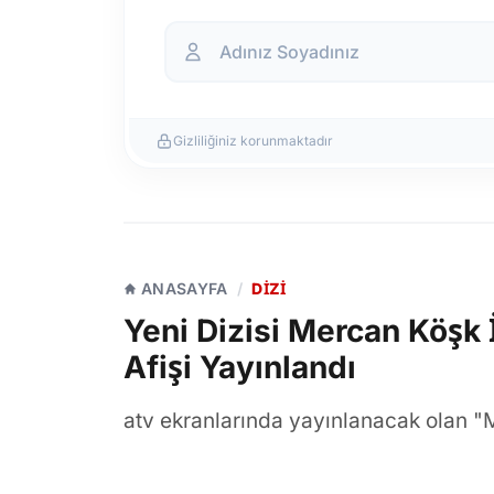
Gizliliğiniz korunmaktadır
ANASAYFA
/
DIZI
Yeni Dizisi Mercan Köşk 
Afişi Yayınlandı
atv ekranlarında yayınlanacak olan "
izleyiciyle buluştu. Kubilay Aka, Hafs
isimleri bir araya getiren yapımın il