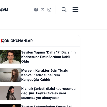
AŞAM
ÇOK OKUNANLAR
Sevilen Yapımı 'Daha 17' Dizisinin
Kadrosuna Emir Sarıhan Dahil
Oldu
Meryem Karakteri İçin 'Tuzlu
Kahve' Kadrosuna İrem
Kahyaoğlu Katıldı
Kızılcık Şerbeti dizisi kadrosunda
değişim: Feyza Civelek yeni
sezonda yer almayacak
Tiyatro Sahnesinden Sonra Aslı