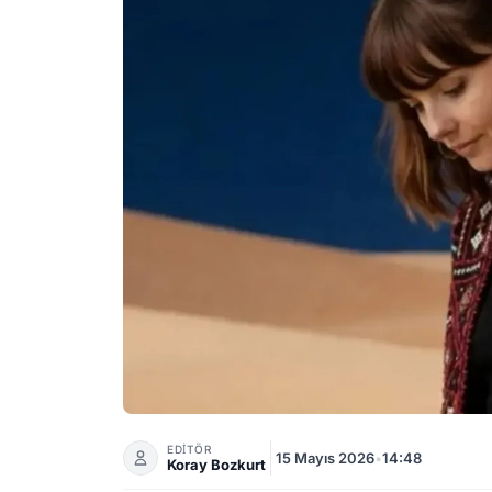
Mebrure Kimdir? Dijital Müzik Dünyasının Gi
EDİTÖR
15 Mayıs 2026
•
14:48
Koray Bozkurt