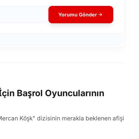
Yorumu Gönder
İçin Başrol Oyuncularının
Mercan Köşk" dizisinin merakla beklenen afişi
anur Sancaktutan ve Bertan Asllani gibi
k üç bölüm çekimleri Tarsus'ta tamamlandı.