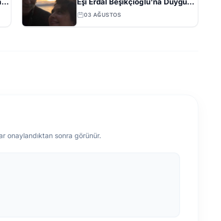
a
Eşi Erdal Beşikçioğlu'na Duygu
Yüklü Mektup
03 AĞUSTOS
ar onaylandıktan sonra görünür.