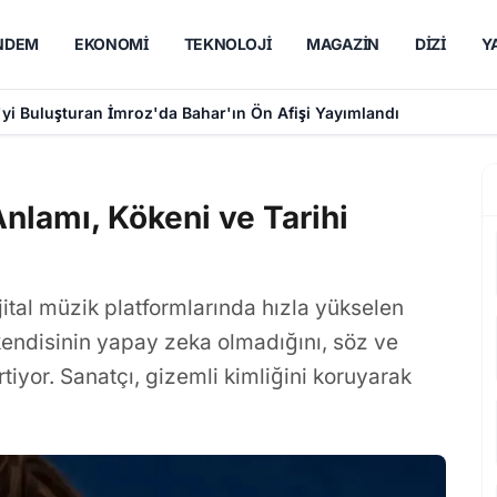
NDEM
EKONOMI
TEKNOLOJI
MAGAZIN
DIZI
Y
'yi Buluşturan İmroz'da Bahar'ın Ön Afişi Yayımlandı
nlamı, Kökeni ve Tarihi
ital müzik platformlarında hızla yükselen
kendisinin yapay zeka olmadığını, söz ve
rtiyor. Sanatçı, gizemli kimliğini koruyarak