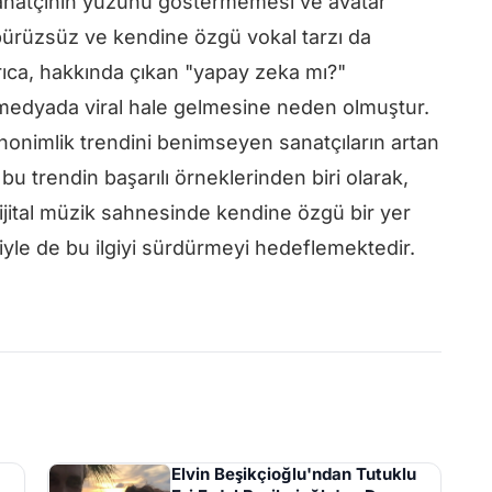
 Sanatçının yüzünü göstermemesi ve avatar
, pürüzsüz ve kendine özgü vokal tarzı da
yrıca, hakkında çıkan "yapay zeka mı?"
l medyada viral hale gelmesine neden olmuştur.
 anonimlik trendini benimseyen sanatçıların artan
bu trendin başarılı örneklerinden biri olarak,
e dijital müzik sahnesinde kendine özgü bir yer
riyle de bu ilgiyi sürdürmeyi hedeflemektedir.
Elvin Beşikçioğlu'ndan Tutuklu